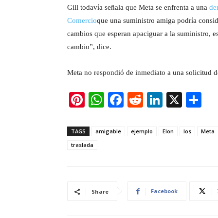
Gill todavía señala que Meta se enfrenta a una
de
Comercio
que una suministro amiga podría consid
cambios que esperan apaciguar a la suministro, e
cambio”, dice.
Meta no respondió de inmediato a una solicitud d
Pi
W
F
R
Li
X
S
nt
h
a
e
n
h
er
at
c
d
k
ar
TAGS
amigable
ejemplo
Elon
los
Meta
e
s
e
di
e
e
traslada
st
A
b
t
dI
p
o
n
p
o
Facebook
Share
k