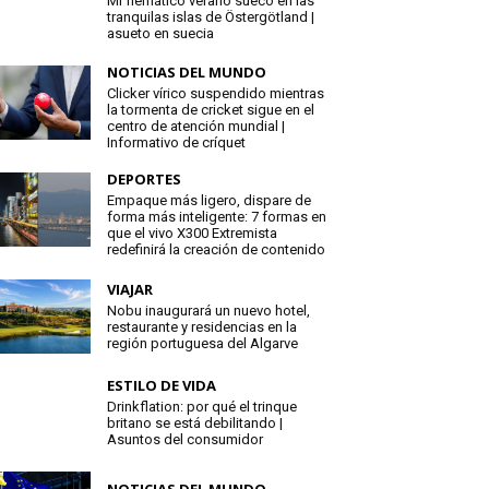
Mi flemático verano sueco en las
tranquilas islas de Östergötland |
asueto en suecia
NOTICIAS DEL MUNDO
Clicker vírico suspendido mientras
la tormenta de cricket sigue en el
centro de atención mundial |
Informativo de críquet
DEPORTES
Empaque más ligero, dispare de
forma más inteligente: 7 formas en
que el vivo X300 Extremista
redefinirá la creación de contenido
VIAJAR
Nobu inaugurará un nuevo hotel,
restaurante y residencias en la
región portuguesa del Algarve
ESTILO DE VIDA
Drinkflation: por qué el trinque
britano se está debilitando |
Asuntos del consumidor