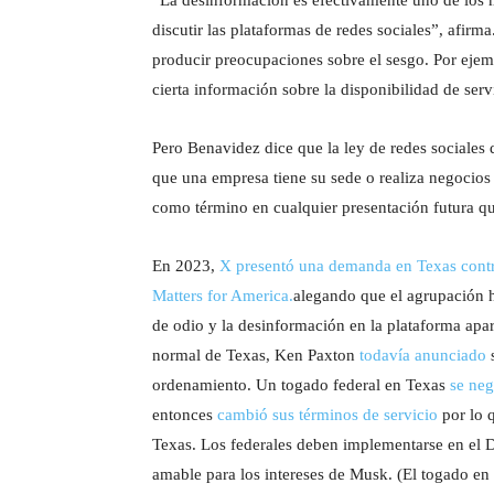
“La desinformación es efectivamente uno de los
discutir las plataformas de redes sociales”, afir
producir preocupaciones sobre el sesgo. Por ejemp
cierta información sobre la disponibilidad de serv
Pero Benavidez dice que la ley de redes sociales
que una empresa tiene su sede o realiza negocios 
como término en cualquier presentación futura qu
En 2023,
X presentó una demanda en Texas contr
Matters for America.
alegando que el agrupación h
de odio y la desinformación en la plataforma apa
normal de Texas, Ken Paxton
todavía anunciado
s
ordenamiento. Un togado federal en Texas
se neg
entonces
cambió sus términos de servicio
por lo 
Texas. Los federales deben implementarse en el 
amable para los intereses de Musk. (El togado e