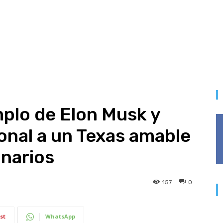
mplo de Elon Musk y
sonal a un Texas amable
onarios
157
0
st
WhatsApp