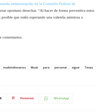
manda antimonopolio de la Comisión Federal de
erar oportuno desechar. “Al hacer de forma preventiva estos
s posible que estén esperando una valentía amistosa a
e comentarios.
multimillonarios
Musk
para
personal
sigue
Texas
X
Pinterest
WhatsApp