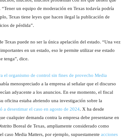
 muchos, muchos, muchos problemas con los que tienen que
ma. “Tener un equipo de moderación en Texas todavía podría
lo, Texas tiene leyes que hacen ilegal la publicación de
icios de pérdida”.
 de Texas puede no ser la única apelación del estado. “Una vez
importantes en un estado, eso le permite utilizar ese estado
e tenga”, dice.
a el organismo de control sin fines de provecho Media
abía menospreciado a la empresa al señalar que el discurso
recían adyacente a los anuncios. En ese momento, el fiscal
u oficina estaba abriendo una investigación sobre la
ó a desestimar el caso en agosto de 2024
. X ha desde
que cualquier demanda contra la empresa debe presentarse en
Distrito Boreal de Texas, ampliamente considerado como
n el caso Media Matters, por ejemplo, supuestamente
acciones