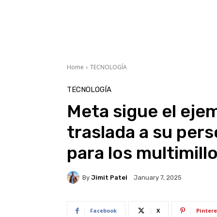
Home
TECNOLOGÍA
TECNOLOGÍA
Meta sigue el eje
traslada a su per
para los multimill
By
Jimit Patel
January 7, 2025
Facebook
X
Pintere