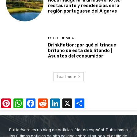
Nobu inaugurará un nuevo hotel,
restaurante y residencias en la
región portuguesa del Algarve
ESTILO DE VIDA
Drinkflation: por qué el trinque
britano se está debilitando |
Asuntos del consumidor
Load more
Pinterest
WhatsApp
Facebook
Reddit
LinkedIn
X
Share
ButterWord es un blog de noticias líder en español. Publicamos
las últimas noticias de alta calidad sobre el mundo, el estilo de