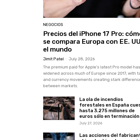
NEGOCIOS
Precios del iPhone 17 Pro: cóm
se compara Europa con EE. UU
el mundo
Jimit Patel
-
July 28, 2026
The premium paid for Apple’s latest Pro model ha
widened across much of Europe since 2017, with t
and currency movements creating stark differenc
between markets.
La ola de incendios
forestales en España cue
hasta 3.275 millones de
euros sólo en terminación
July 27, 2026
Las acciones del fabrican