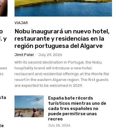
VIAJAR
o
Nobu inaugurará un nuevo hotel,
. y
restaurante y residencias en la
región portuguesa del Algarve
Jimit Patel
-
July 29, 2026
s
With its second destination in Portugal, the Nobu
axes
hospitality brand will introduce a new hotel,
es
restaurant and residential offerings at the Monte Rei
resort in the eastern Algarve region. The first guests
are expected to be welcomed in 2029.
sta
España bate récords
turísticos mientras uno de
cada tres españoles no
puede permitirse unas
recreo
te
July 28, 2026