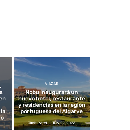
VIAJAR
,
s
Nobu inaugurará un
 en
nuevo hotel, restaurante
y residencias en la región
 la
portuguesa del Algarve
do
Jimit Patel
-
July 29, 2026