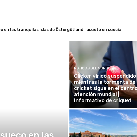
o en las tranquilas islas de Östergötland | asueto en suecia
NOTICIAS DEL MUNDO
Clicker vírico suspendido
mientras la tormenta de
cricket sigue en el centr
atención mundial |
Informativo de críquet
 sueco en las