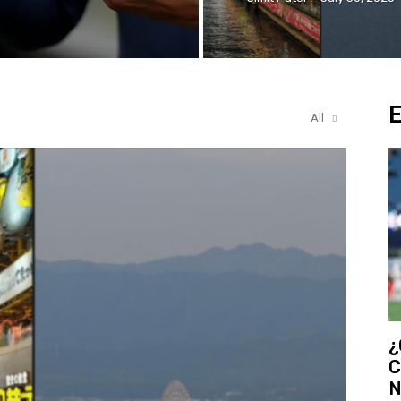
All
¿
C
N