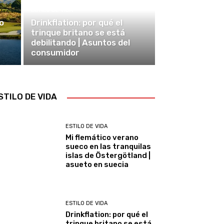
ESTILO DE VIDA
o
Drinkflation: por qué el
trinque britano se está
debilitando | Asuntos del
consumidor
STILO DE VIDA
ESTILO DE VIDA
Mi flemático verano
sueco en las tranquilas
islas de Östergötland |
asueto en suecia
ESTILO DE VIDA
Drinkflation: por qué el
trinque britano se está