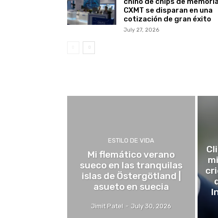
chino de chips de memori
CXMT se disparan en una
cotización de gran éxito
July 27, 2026
ESTILO DE VIDA
Cl
Mi flemático verano
mi
sueco en las tranquilas
cr
islas de Östergötland |
asueto en suecia
I
Jimit Patel
-
July 30, 2026