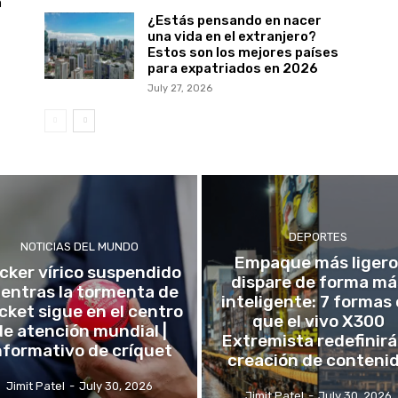
a
¿Estás pensando en nacer
una vida en el extranjero?
Estos son los mejores países
para expatriados en 2026
July 27, 2026
DEPORTES
NOTICIAS DEL MUNDO
Empaque más ligero
icker vírico suspendido
dispare de forma má
entras la tormenta de
inteligente: 7 formas
icket sigue en el centro
que el vivo X300
de atención mundial |
Extremista redefinirá
nformativo de críquet
creación de conteni
Jimit Patel
-
July 30, 2026
Jimit Patel
-
July 30, 2026