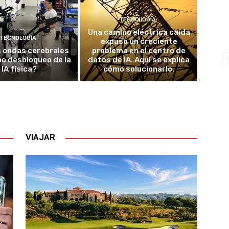
TECNOLOGÍA
Una camino eléctrica caída
TECNOLOGÍA
expuso un creciente
s ondas cerebrales
problema en el centro de
mo desbloqueo de la
datos de IA. Aquí se explica
IA física?
cómo solucionarlo.
VIAJAR