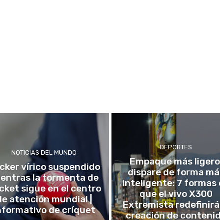
DEPORTES
NOTICIAS DEL MUNDO
Empaque más ligero
icker vírico suspendido
dispare de forma má
entras la tormenta de
inteligente: 7 formas
icket sigue en el centro
que el vivo X300
de atención mundial |
Extremista redefinirá
nformativo de críquet
creación de conteni