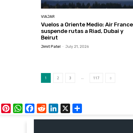
VIAJAR
Vuelos a Oriente Medio: Air France
suspende rutas a Riad, Dubai y
Beirut
Jimit Patel
-
July 21, 2026
...
1
2
3
117
Pinterest
WhatsApp
Facebook
Reddit
LinkedIn
X
Share