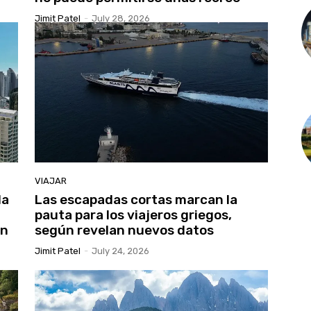
Jimit Patel
-
July 28, 2026
VIAJAR
da
Las escapadas cortas marcan la
pauta para los viajeros griegos,
en
según revelan nuevos datos
Jimit Patel
-
July 24, 2026