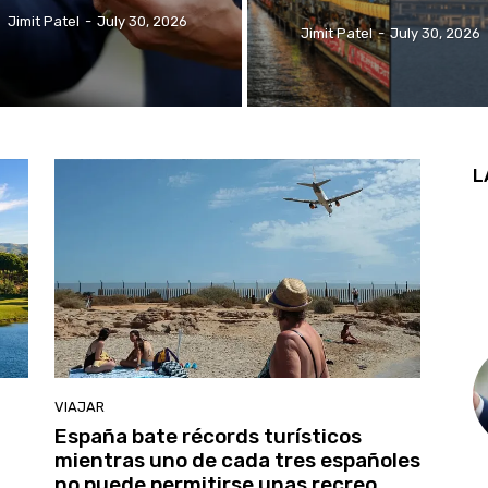
Jimit Patel
-
July 30, 2026
Jimit Patel
-
July 30, 2026
L
VIAJAR
España bate récords turísticos
mientras uno de cada tres españoles
no puede permitirse unas recreo