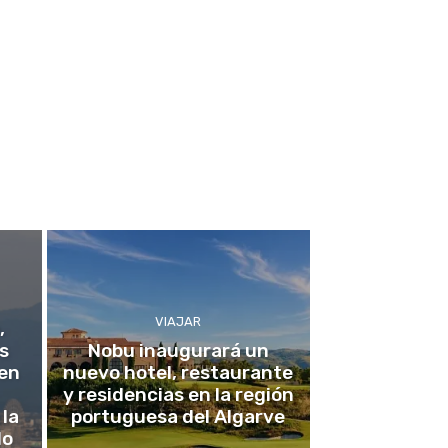
VIAJAR
,
s
Nobu inaugurará un
 en
nuevo hotel, restaurante
y residencias en la región
 la
portuguesa del Algarve
do