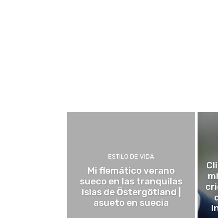
ESTILO DE VIDA
Cl
Mi flemático verano
mi
sueco en las tranquilas
cr
islas de Östergötland |
asueto en suecia
I