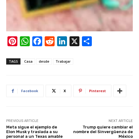
Pi
W
F
R
Li
X
S
nt
h
a
e
n
h
er
at
c
d
k
ar
TAGS
Casa
desde
Trabajar
e
s
e
di
e
e
st
A
b
t
dI
p
o
n
Facebook
X
Pinterest
p
o
k
PREVIOUS ARTICLE
NEXT ARTICLE
Meta sigue el ejemplo de
Trump quiere cambiar el
Elon Musk y traslada a su
nombre del Sinvergüenza de
personal a un Texas amable
México