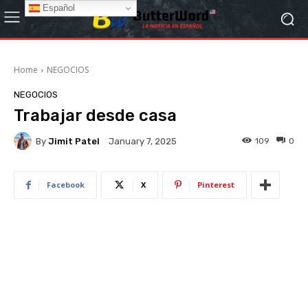
Español
Home
NEGOCIOS
NEGOCIOS
Trabajar desde casa
By
Jimit Patel
109
0
January 7, 2025
Facebook
X
Pinterest