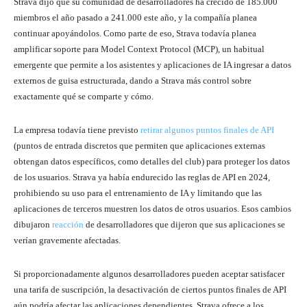
Strava dijo que su comunidad de desarrolladores ha crecido de 185.000
miembros el año pasado a 241.000 este año, y la compañía planea
continuar apoyándolos. Como parte de eso, Strava todavía planea
amplificar soporte para Model Context Protocol (MCP), un habitual
emergente que permite a los asistentes y aplicaciones de IA ingresar a datos
externos de guisa estructurada, dando a Strava más control sobre
exactamente qué se comparte y cómo.
La empresa todavía tiene previsto
retirar algunos puntos finales de API
(puntos de entrada discretos que permiten que aplicaciones externas
obtengan datos específicos, como detalles del club) para proteger los datos
de los usuarios. Strava ya había endurecido las reglas de API en 2024,
prohibiendo su uso para el entrenamiento de IA y limitando que las
aplicaciones de terceros muestren los datos de otros usuarios. Esos cambios
dibujaron
reacción
de desarrolladores que dijeron que sus aplicaciones se
verían gravemente afectadas.
Si proporcionadamente algunos desarrolladores pueden aceptar satisfacer
una tarifa de suscripción, la desactivación de ciertos puntos finales de API
aún podría afectar las aplicaciones dependientes. Strava ofrece a los