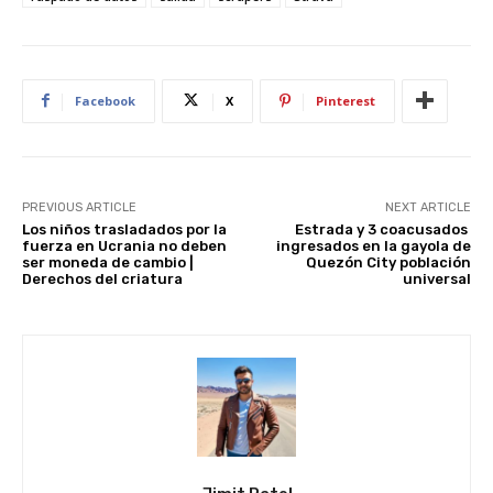
st
A
b
t
dI
p
o
n
p
o
Facebook
X
Pinterest
k
PREVIOUS ARTICLE
NEXT ARTICLE
Los niños trasladados por la
Estrada y 3 coacusados ​​
fuerza en Ucrania no deben
ingresados ​​en la gayola de
ser moneda de cambio |
Quezón City población
Derechos del criatura
universal