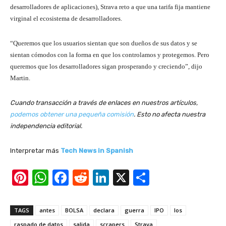
desarrolladores de aplicaciones), Strava reto a que una tarifa fija mantiene
virginal el ecosistema de desarrolladores.
“Queremos que los usuarios sientan que son dueños de sus datos y se
sientan cómodos con la forma en que los controlamos y protegemos. Pero
queremos que los desarrolladores sigan prosperando y creciendo”, dijo
Martin.
Cuando transacción a través de enlaces en nuestros artículos,
podemos obtener una pequeña comisión
. Esto no afecta nuestra
independencia editorial.
Interpretar más
Tech News in Spanish
Pi
W
F
R
Li
X
S
nt
h
a
e
n
h
er
at
c
d
k
ar
TAGS
antes
BOLSA
declara
guerra
IPO
los
e
s
e
di
e
e
raspado de datos
salida
scrapers
Strava