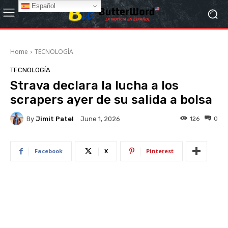
Español
Home
TECNOLOGÍA
TECNOLOGÍA
Strava declara la lucha a los
scrapers ayer de su salida a bolsa
By
Jimit Patel
126
0
June 1, 2026
Facebook
X
Pinterest