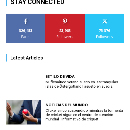
STAY CONNECTED
326,453
23,963
75,376
Fans
Followers
Followers
Latest Articles
ESTILO DE VIDA
Mi flemático verano sueco en las tranquilas
islas de Östergötland | asueto en suecia
NOTICIAS DEL MUNDO
Clicker vírico suspendido mientras la tormenta
de cricket sigue en el centro de atención
mundial | Informativo de críquet