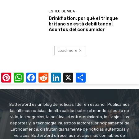
ESTILO DE VIDA
Drinkflation: por qué el trinque
britano se está debilitando |
Asuntos del consumidor
Load more
Pinterest
WhatsApp
Facebook
Reddit
LinkedIn
X
Share
ButterWord es un blog de noticias líder en español. Publicamos
las últimas noticias de alta calidad sobre el mundo, el estilo de
vida, los negocios, la política, el entretenimiento, los viajes, los
deportes y la tecnología. Nuestros lectores, principalmente de
Latinoamérica, disfrutan diariamente de noticias auténticas y
veraces. ButterWord ofrece las noticias más confiables de