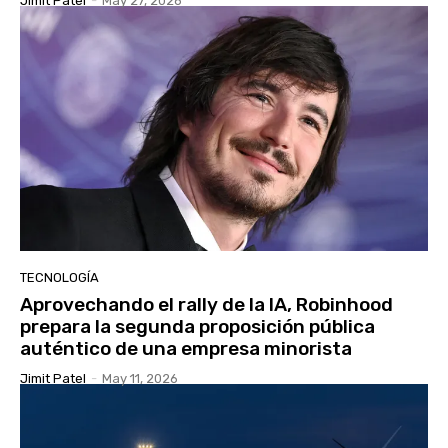
Jimit Patel
-
May 27, 2026
TECNOLOGÍA
Aprovechando el rally de la IA, Robinhood
prepara la segunda proposición pública
auténtico de una empresa minorista
Jimit Patel
-
May 11, 2026