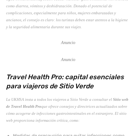
como diarrea, vómitos y deshidratación. Donado el potencial de
complicaciones, especialmente para niños, mujeres embarazadas y
ancianos, el consejo es claro: los turistas deben estar atentos a la higiene
y la seguridad alimentaria durante sus viajes.
Anuncio
Anuncio
Travel Health Pro: capital esenciales
para viajeros de Sitio Verde
La UKHSA insta a todos los viajeros a Sitio Verde a consultar el
Sitio web
de Travel Health Pro
que ofrece consejos y directrices actualizados sobre
cómo acogerse de infecciones gastrointestinales en el extranjero. El sitio
web proporciona información crítica, como:
Medidas de precaución para evitar infecciones como