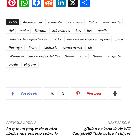
Pi
W
F
R
Li
X
S
nt
h
a
e
n
h
er
at
c
d
k
ar
TAGS
Advertencia
aumento
boa vista
Cabo
cabo verde
e
s
e
di
e
e
del
emite
Europa
infecciones
Las
los
medio
st
A
b
t
dI
noticias de viajes del reino unido
noticias de viajes europeas
para
Portugal
Reino
p
o
sanitaria
santa maria
n
uk
últimas noticias de viajes del Reino Unido
una
Unido
urgente
p
o
verde
viajeros
k
Facebook
X
Pinterest
PREVIOUS ARTICLE
NEXT ARTICLE
Lo que un peque de cuatro
¿Quién es la novia de Will
abriles nos enseñó sobre la
Campbell? Todo sobre Ashlynn