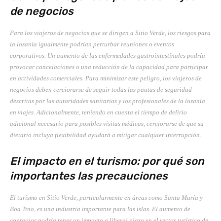
de negocios
Para los viajeros de negocios que se dirigen a Sitio Verde, los riesgos para
la lozanía igualmente podrían perturbar reuniones o eventos
corporativos. Un aumento de las enfermedades gastrointestinales podría
provocar cancelaciones o una reducción de la capacidad para participar
en actividades comerciales. Para minimizar este peligro, los viajeros de
negocios deben cerciorarse de seguir todas las pautas de seguridad
descritas por las autoridades sanitarias y los profesionales de la lozanía
en viajes. Adicionalmente, teniendo en cuenta el tiempo de delirio
adicional necesario para posibles visitas médicas, cerciorarse de que su
dietario incluya flexibilidad ayudará a mitigar cualquier interrupción.
El impacto en el turismo: por qué son
importantes las precauciones
El turismo en Sitio Verde, particularmente en áreas como Santa María y
Boa Tino, es una industria importante para las islas. El aumento de
contagios podría tener un impacto a liberal plazo en el sector turístico de