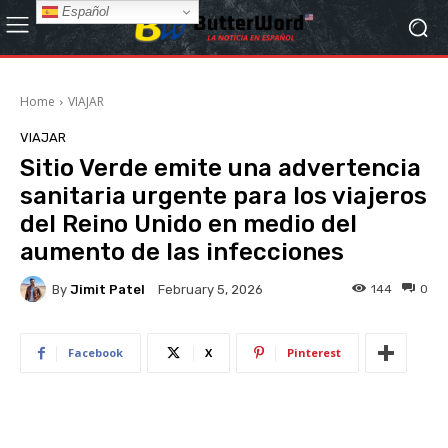
Español
Home
VIAJAR
VIAJAR
Sitio Verde emite una advertencia
sanitaria urgente para los viajeros
del Reino Unido en medio del
aumento de las infecciones
By
Jimit Patel
144
0
February 5, 2026
Facebook
X
Pinterest