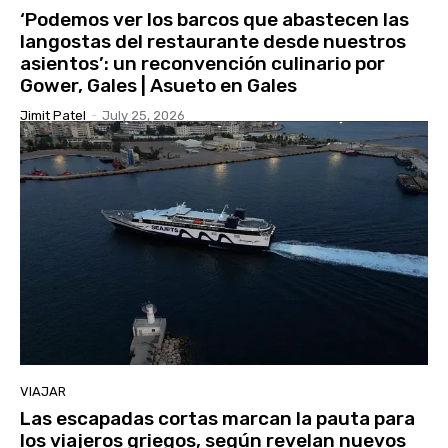
‘Podemos ver los barcos que abastecen las
langostas del restaurante desde nuestros
asientos’: un reconvención culinario por
Gower, Gales | Asueto en Gales
Jimit Patel
-
July 25, 2026
VIAJAR
Las escapadas cortas marcan la pauta para
los viajeros griegos, según revelan nuevos