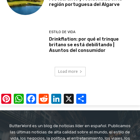
región portuguesa del Algarve
ESTILO DE VIDA
Drinkflation: por qué el trinque
britano se está debilitando |
Asuntos del consumidor
Load more
Pinterest
WhatsApp
Facebook
Reddit
LinkedIn
X
Share
ButterWord es un blog de noticias líder en español. Publicamos
las últimas noticias de alta calidad sobre el mundo, el estilo de
vida, los negocios, la política, el entretenimiento, los viajes, los