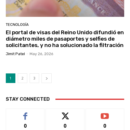
TECNOLOGÍA
El portal de visas del Reino Unido difundió en
diámetro miles de pasaportes y selfies de
solicitantes, y no ha solucionado la filtración
Jimit Patel
-
May 26, 2026
1
2
3
STAY CONNECTED
0
0
0