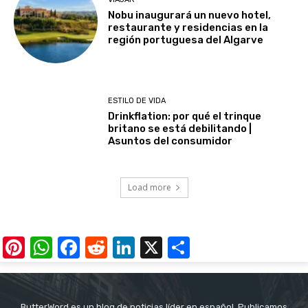
Nobu inaugurará un nuevo hotel,
restaurante y residencias en la
región portuguesa del Algarve
ESTILO DE VIDA
Drinkflation: por qué el trinque
britano se está debilitando |
Asuntos del consumidor
Load more
Pinterest
WhatsApp
Facebook
Reddit
LinkedIn
X
Share
ButterWord es un blog de noticias líder en español. Publicamos