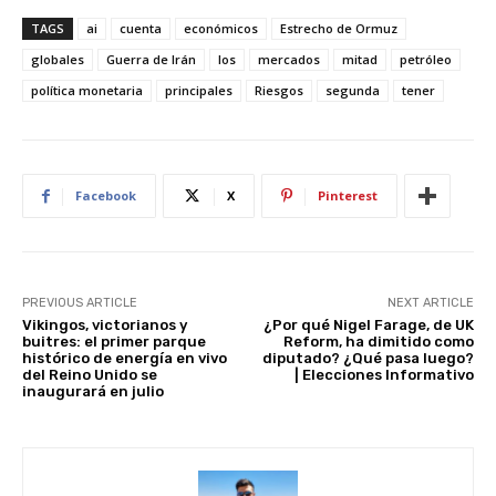
er
at
c
d
k
ar
TAGS
ai
cuenta
económicos
Estrecho de Ormuz
e
s
e
di
e
e
globales
Guerra de Irán
los
mercados
mitad
petróleo
st
A
b
t
dI
política monetaria
principales
Riesgos
segunda
tener
p
o
n
p
o
k
Facebook
X
Pinterest
PREVIOUS ARTICLE
NEXT ARTICLE
Vikingos, victorianos y
¿Por qué Nigel Farage, de UK
buitres: el primer parque
Reform, ha dimitido como
histórico de energía en vivo
diputado? ¿Qué pasa luego?
del Reino Unido se
| Elecciones Informativo
inaugurará en julio