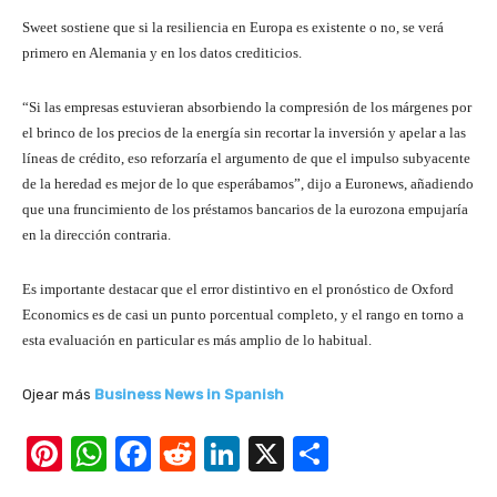
Sweet sostiene que si la resiliencia en Europa es existente o no, se verá
primero en Alemania y en los datos crediticios.
“Si las empresas estuvieran absorbiendo la compresión de los márgenes por
el brinco de los precios de la energía sin recortar la inversión y apelar a las
líneas de crédito, eso reforzaría el argumento de que el impulso subyacente
de la heredad es mejor de lo que esperábamos”, dijo a Euronews, añadiendo
que una fruncimiento de los préstamos bancarios de la eurozona empujaría
en la dirección contraria.
Es importante destacar que el error distintivo en el pronóstico de Oxford
Economics es de casi un punto porcentual completo, y el rango en torno a
esta evaluación en particular es más amplio de lo habitual.
Ojear más
Business News in Spanish
Pi
W
F
R
Li
X
S
nt
h
a
e
n
h