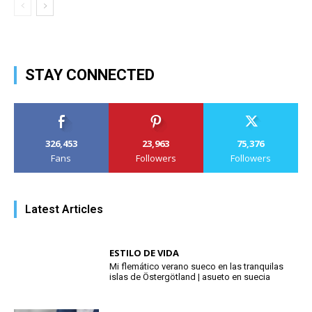
STAY CONNECTED
326,453
23,963
75,376
Fans
Followers
Followers
Latest Articles
ESTILO DE VIDA
Mi flemático verano sueco en las tranquilas
islas de Östergötland | asueto en suecia