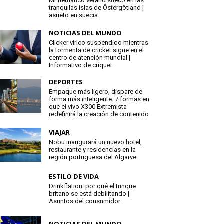
Mi flemático verano sueco en las
tranquilas islas de Östergötland |
asueto en suecia
NOTICIAS DEL MUNDO
Clicker vírico suspendido mientras
la tormenta de cricket sigue en el
centro de atención mundial |
Informativo de críquet
DEPORTES
Empaque más ligero, dispare de
forma más inteligente: 7 formas en
que el vivo X300 Extremista
redefinirá la creación de contenido
VIAJAR
Nobu inaugurará un nuevo hotel,
restaurante y residencias en la
región portuguesa del Algarve
ESTILO DE VIDA
Drinkflation: por qué el trinque
britano se está debilitando |
Asuntos del consumidor