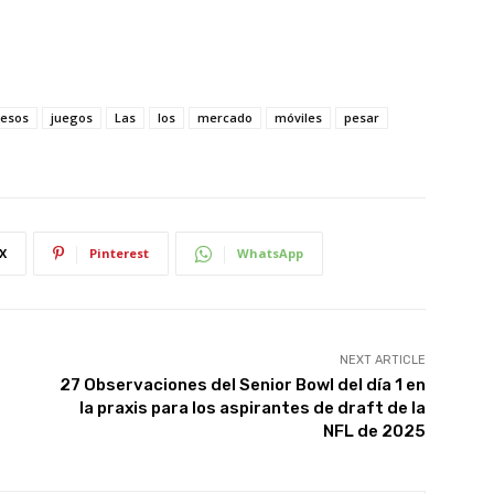
resos
juegos
Las
los
mercado
móviles
pesar
X
Pinterest
WhatsApp
NEXT ARTICLE
27 Observaciones del Senior Bowl del día 1 en
la praxis para los aspirantes de draft de la
NFL de 2025