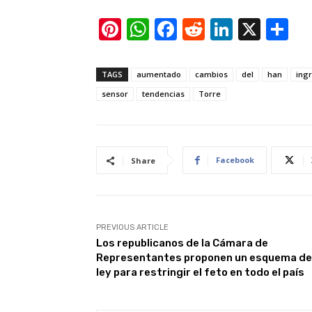
Pi
W
F
R
Li
X
S
nt
h
a
e
n
h
er
at
c
d
k
ar
TAGS
aumentado
cambios
del
han
ing
e
s
e
di
e
e
sensor
tendencias
Torre
st
A
b
t
dI
p
o
n
p
o
Facebook
Share
k
PREVIOUS ARTICLE
Los republicanos de la Cámara de
Representantes proponen un esquema de
ley para restringir el feto en todo el país