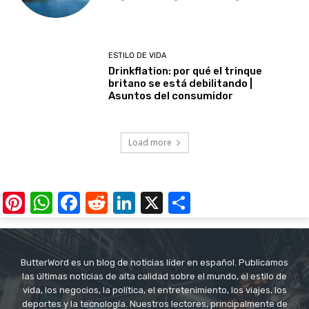
ESTILO DE VIDA
Drinkflation: por qué el trinque
britano se está debilitando |
Asuntos del consumidor
Load more
Pinterest
WhatsApp
Facebook
Reddit
LinkedIn
X
Share
ButterWord es un blog de noticias líder en español. Publicamos
las últimas noticias de alta calidad sobre el mundo, el estilo de
vida, los negocios, la política, el entretenimiento, los viajes, los
deportes y la tecnología. Nuestros lectores, principalmente de