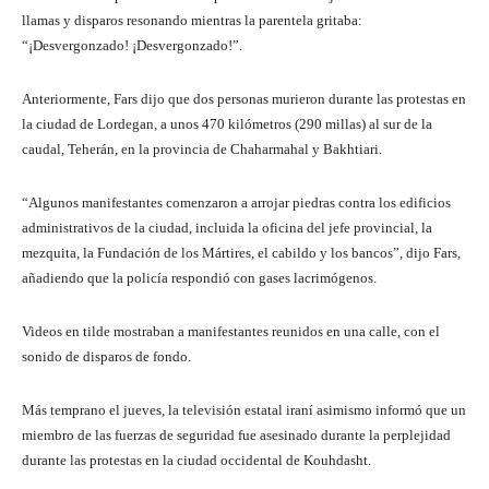
i
i
llamas y disparos resonando mientras la parentela gritaba:
r
n
“¡Desvergonzado! ¡Desvergonzado!”.
a
d
d
e
Anteriormente, Fars dijo que dos personas murieron durante las protestas en
e
l
la ciudad de Lordegan, a unos 470 kilómetros (290 millas) al sur de la
3
a
caudal, Teherán, en la provincia de Chaharmahal y Bakhtiari.
u
t
t
i
“Algunos manifestantes comenzaron a arrojar piedras contra los edificios
e
r
administrativos de la ciudad, incluida la oficina del jefe provincial, la
n
a
mezquita, la Fundación de los Mártires, el cabildo y los bancos”, dijo Fars,
s
añadiendo que la policía respondió con gases lacrimógenos.
i
l
Videos en tilde mostraban a manifestantes reunidos en una calle, con el
i
sonido de disparos de fondo.
o
s
Más temprano el jueves, la televisión estatal iraní asimismo informó que un
miembro de las fuerzas de seguridad fue asesinado durante la perplejidad
durante las protestas en la ciudad occidental de Kouhdasht.