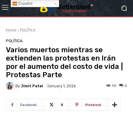
Español
Home
POLÍTICA
POLÍTICA
Varios muertos mientras se
extienden las protestas en Irán
por el aumento del costo de vida |
Protestas Parte
By
Jimit Patel
111
0
January 1, 2026
Facebook
X
Pinterest