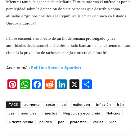
Mientras tanto, la agencia de telediario Tasnim informó el miércoles por la
perplejidad sobre la detención de siete personas que describió como
afiliadas a “grupos hostiles a la República Islámica con saco en Estados
Unidos y Europa”.
Irán se encuentra en medio de un fin de semana prolongado, y las
autoridades declararon el miércoles feriado bancario en el extremo minuto,
citando la privación de racionar energía correcto al clima frío.
Acertar más
Politics News in Spanish
Pi
W
F
R
Li
X
S
nt
h
a
e
n
h
er
at
c
d
k
ar
TAGS
aumento
costo
del
extienden
inflación
Irán
e
s
e
di
e
e
Las
mientras
muertos
Negocios y economía
Noticias
st
A
b
t
dI
Oriente Medio
política
por
protestas
varios
vida
p
o
n