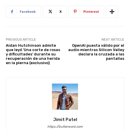
p
o
k
Facebook
X
Pinterest
PREVIOUS ARTICLE
NEXT ARTICLE
Aidan Hutchinson admite
OpenAI puesta válido por el
que leyó ‘Una corte de rosas
audio mientras Silicon Valley
y dificultades’ durante su
declara la cruzada a las
recuperación de una herida
pantallas
en la pierna (exclusivo)
Jimit Patel
https://butterword.com