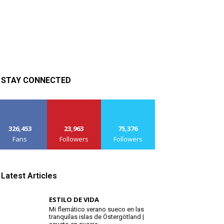
STAY CONNECTED
326,453
23,963
75,376
Fans
Followers
Followers
Latest Articles
ESTILO DE VIDA
Mi flemático verano sueco en las
tranquilas islas de Östergötland |