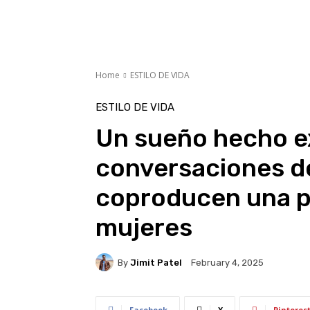
Home
ESTILO DE VIDA
ESTILO DE VIDA
Un sueño hecho ex
conversaciones de
coproducen una p
mujeres
By
Jimit Patel
February 4, 2025
Facebook
X
Pinteres