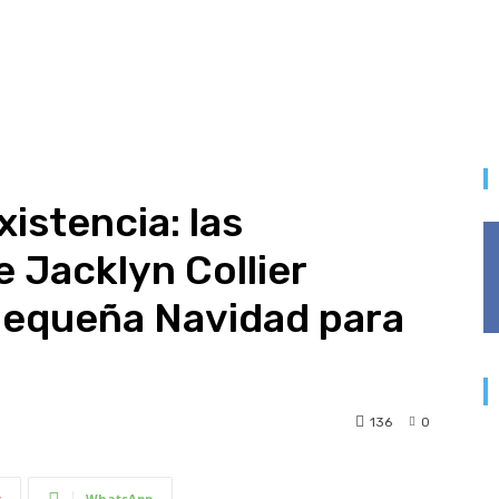
istencia: las
 Jacklyn Collier
equeña Navidad para
136
0
t
WhatsApp