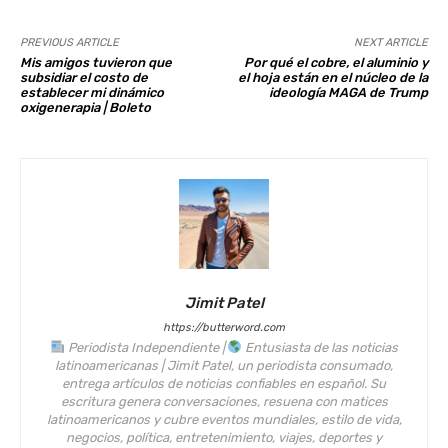
PREVIOUS ARTICLE
NEXT ARTICLE
Mis amigos tuvieron que
Por qué el cobre, el aluminio y
subsidiar el costo de
el hoja están en el núcleo de la
establecer mi dinámico
ideología MAGA de Trump
oxigenerapia | Boleto
Jimit Patel
https://butterword.com
Periodista Independiente |
Entusiasta de las noticias
latinoamericanas | Jimit Patel, un periodista consumado,
entrega artículos de noticias confiables en español. Su
escritura genera conversaciones, resuena con matices
latinoamericanos y cubre eventos mundiales, estilo de vida,
negocios, política, entretenimiento, viajes, deportes y