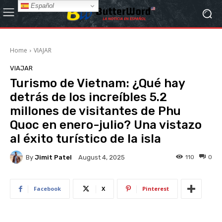
Español
Home
VIAJAR
VIAJAR
Turismo de Vietnam: ¿Qué hay
detrás de los increíbles 5.2
millones de visitantes de Phu
Quoc en enero-julio? Una vistazo
al éxito turístico de la isla
By
Jimit Patel
110
0
August 4, 2025
Facebook
X
Pinterest