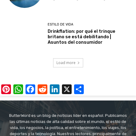
ESTILO DE VIDA
Drinkflation: por qué el trinque
britano se está debilitando |
Asuntos del consumidor
Load more
Pinterest
WhatsApp
Facebook
Reddit
LinkedIn
X
Share
ButterWord es un blog de noticias líder en español. Publicamos
las últimas noticias de alta calidad sobre el mundo, el estilo de
vida, los negocios, la política, el entretenimiento, los viajes, los
deportes y la tecnología. Nuestros lectores, principalmente de