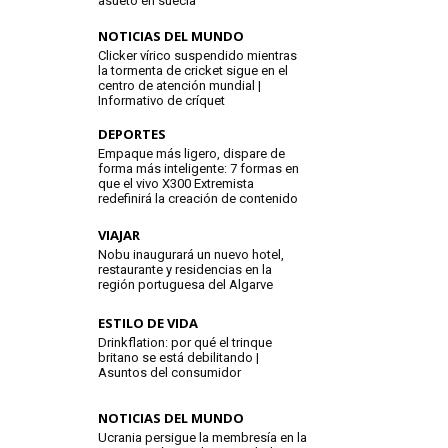
asueto en suecia
NOTICIAS DEL MUNDO
Clicker vírico suspendido mientras
la tormenta de cricket sigue en el
centro de atención mundial |
Informativo de críquet
DEPORTES
Empaque más ligero, dispare de
forma más inteligente: 7 formas en
que el vivo X300 Extremista
redefinirá la creación de contenido
VIAJAR
Nobu inaugurará un nuevo hotel,
restaurante y residencias en la
región portuguesa del Algarve
ESTILO DE VIDA
Drinkflation: por qué el trinque
britano se está debilitando |
Asuntos del consumidor
NOTICIAS DEL MUNDO
Ucrania persigue la membresía en la