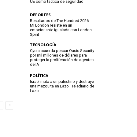
UE como táctica de seguridad
DEPORTES
Resultados de The Hundred 2026:
MI London resiste en un
emocionante igualada con London
Spirit
TECNOLOGÍA
Cyera acuerda pescar Oasis Security
por mil millones de dólares para
proteger la proliferación de agentes
de IA
POLÍTICA
Israel mata a un palestino y destruye
una mezquita en Lazo | Telediario de
Lazo