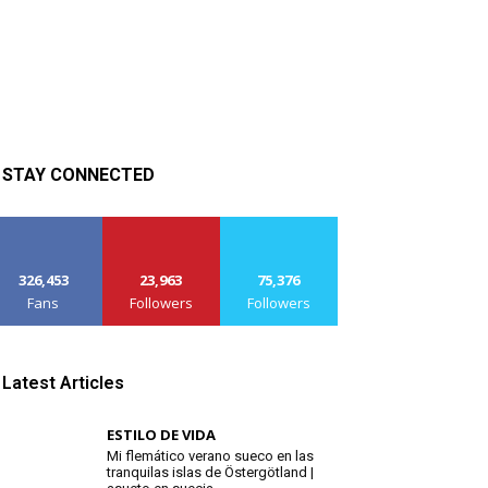
STAY CONNECTED
326,453
23,963
75,376
Fans
Followers
Followers
Latest Articles
ESTILO DE VIDA
Mi flemático verano sueco en las
tranquilas islas de Östergötland |