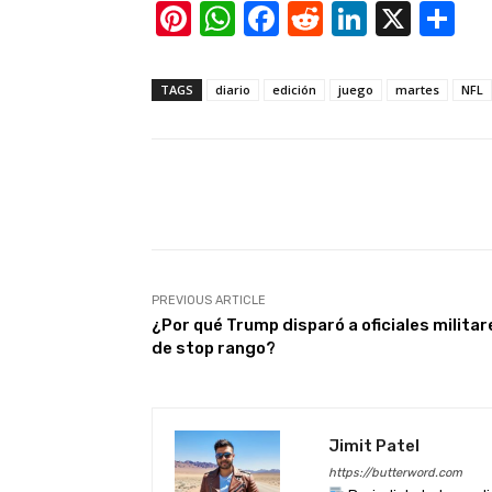
Pi
W
F
R
Li
X
S
nt
h
a
e
n
h
er
at
c
d
k
ar
TAGS
diario
edición
juego
martes
NFL
e
s
e
di
e
e
st
A
b
t
dI
p
o
n
Facebook
X
Share
p
o
k
PREVIOUS ARTICLE
¿Por qué Trump disparó a oficiales militar
de stop rango?
Jimit Patel
https://butterword.com