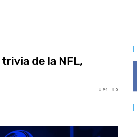
trivia de la NFL,
94
0
t
WhatsApp