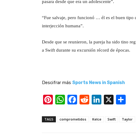
pasara desde que era un adolescente”.
“Fue salvaje, pero funcionó … él es el buen tipo 
interjección humana”.
Desde que se reunieron, la pareja ha sido tino r
a Swift durante su excursión récord de épocas.
Descifrar más
Sports News in Spanish
Pi
W
F
R
Li
X
S
nt
h
a
e
n
h
er
at
c
d
k
ar
TAGS
comprometidos
Kelce
Swift
Taylor
e
s
e
di
e
e