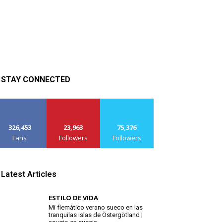
STAY CONNECTED
326,453
23,963
75,376
Fans
Followers
Followers
Latest Articles
ESTILO DE VIDA
Mi flemático verano sueco en las
tranquilas islas de Östergötland |