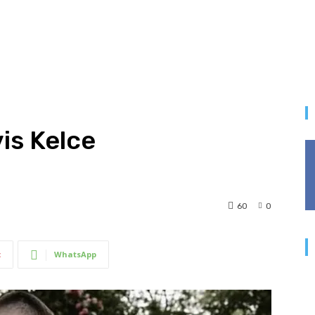
vis Kelce
60
0
t
WhatsApp