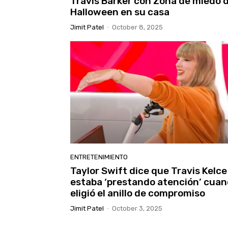
Travis Barker con Zona de miedo 
Halloween en su casa
Jimit Patel
-
October 8, 2025
ENTRETENIMIENTO
Taylor Swift dice que Travis Kelce
estaba ‘prestando atención’ cua
eligió el anillo de compromiso
Jimit Patel
-
October 3, 2025