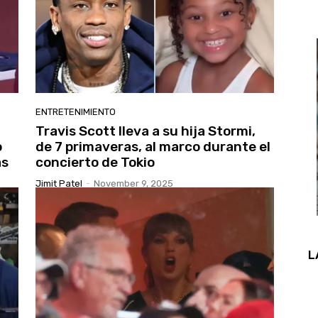
ENTRETENIMIENTO
Travis Scott lleva a su hija Stormi,
o
de 7 primaveras, al marco durante el
as
concierto de Tokio
Jimit Patel
-
November 9, 2025
L