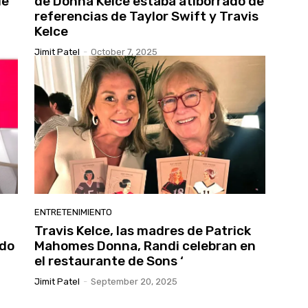
de
de Donna Kelce estaba atiborrado de
referencias de Taylor Swift y Travis
Kelce
Jimit Patel
-
October 7, 2025
ENTRETENIMIENTO
Travis Kelce, las madres de Patrick
ndo
Mahomes Donna, Randi celebran en
el restaurante de Sons ‘
Jimit Patel
-
September 20, 2025