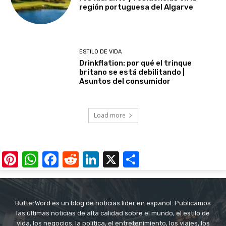
región portuguesa del Algarve
ESTILO DE VIDA
Drinkflation: por qué el trinque
britano se está debilitando |
Asuntos del consumidor
Load more
Pinterest
WhatsApp
Facebook
Reddit
LinkedIn
X
Share
ButterWord es un blog de noticias líder en español. Publicamos
las últimas noticias de alta calidad sobre el mundo, el estilo de
vida, los negocios, la política, el entretenimiento, los viajes, los