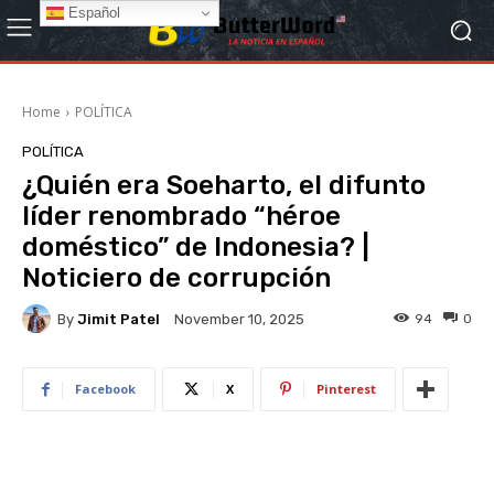
Español
Home
POLÍTICA
POLÍTICA
¿Quién era Soeharto, el difunto
líder renombrado “héroe
doméstico” de Indonesia? |
Noticiero de corrupción
By
Jimit Patel
94
0
November 10, 2025
Facebook
X
Pinterest