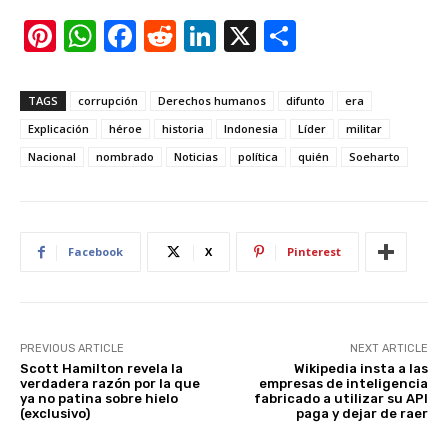
Pi
W
F
R
Li
X
S
nt
h
a
e
n
h
er
at
c
d
k
ar
TAGS
corrupción
Derechos humanos
difunto
era
e
s
e
di
e
e
Explicación
héroe
historia
Indonesia
Líder
militar
st
A
b
t
dI
Nacional
nombrado
Noticias
política
quién
Soeharto
p
o
n
p
o
k
Facebook
X
Pinterest
PREVIOUS ARTICLE
NEXT ARTICLE
Scott Hamilton revela la
Wikipedia insta a las
verdadera razón por la que
empresas de inteligencia
ya no patina sobre hielo
fabricado a utilizar su API
(exclusivo)
paga y dejar de raer