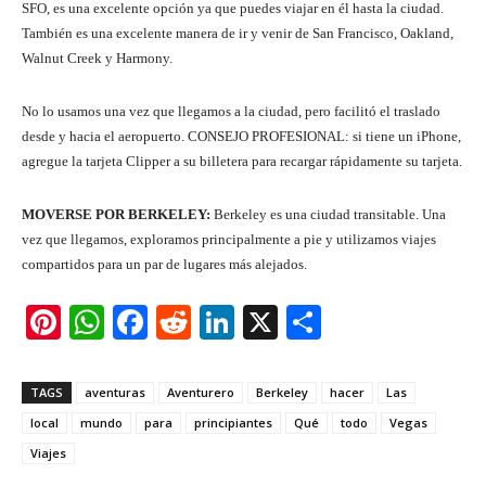
SFO, es una excelente opción ya que puedes viajar en él hasta la ciudad.
También es una excelente manera de ir y venir de San Francisco, Oakland,
Walnut Creek y Harmony.
No lo usamos una vez que llegamos a la ciudad, pero facilitó el traslado
desde y hacia el aeropuerto. CONSEJO PROFESIONAL: si tiene un iPhone,
agregue la tarjeta Clipper a su billetera para recargar rápidamente su tarjeta.
MOVERSE POR BERKELEY:
Berkeley es una ciudad transitable. Una
vez que llegamos, exploramos principalmente a pie y utilizamos viajes
compartidos para un par de lugares más alejados.
Pi
W
F
R
Li
X
S
nt
h
a
e
n
h
er
at
c
d
k
ar
TAGS
aventuras
Aventurero
Berkeley
hacer
Las
e
s
e
di
e
e
local
mundo
para
principiantes
Qué
todo
Vegas
st
A
b
t
dI
Viajes