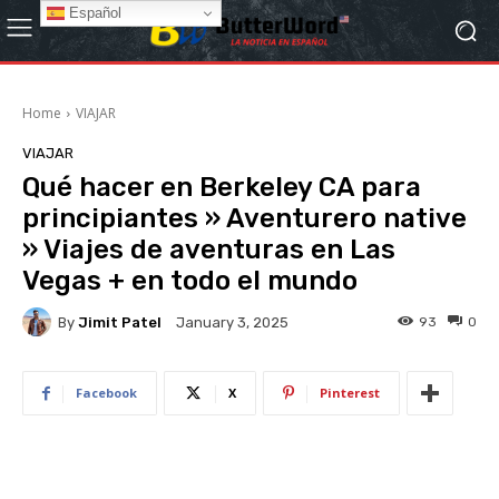
Español
Home
VIAJAR
VIAJAR
Qué hacer en Berkeley CA para
principiantes » Aventurero native
» Viajes de aventuras en Las
Vegas + en todo el mundo
By
Jimit Patel
93
0
January 3, 2025
Facebook
X
Pinterest