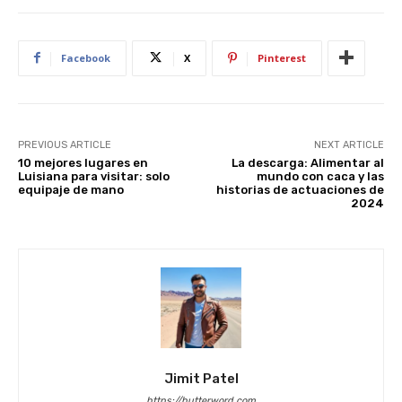
p
o
n
p
o
k
Facebook
X
Pinterest
PREVIOUS ARTICLE
NEXT ARTICLE
10 mejores lugares en
La descarga: Alimentar al
Luisiana para visitar: solo
mundo con caca y las
equipaje de mano
historias de actuaciones de
2024
Jimit Patel
https://butterword.com