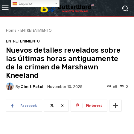
Español
Home
ENTRETENIMIENTO
ENTRETENIMIENTO
Nuevos detalles revelados sobre
las últimas horas antiguamente
de la crimen de Marshawn
Kneeland
By
Jimit Patel
68
0
November 10, 2025
Facebook
X
Pinterest