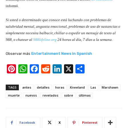
informó.
Si usted o determinado que conoce está luchando con problemas de
salubridad mental, angustia emocional, problemas de uso de sustancias o
simplemente necesita balbucir, chillar o expedir un mensaje de texto al
988, o chatear al
988lifeline.org
24 horas al día, 7 días a la semana.
Observar más
Entertainment News in Spanish
Pi
W
F
R
Li
X
S
nt
h
a
e
n
h
er
at
c
d
k
ar
TAGS
antes
detalles
horas
Kneeland
Las
Marshawn
e
s
e
di
e
e
muerte
nuevos
revelados
sobre
últimas
st
A
b
t
dI
p
o
n
p
o
Facebook
X
Pinterest