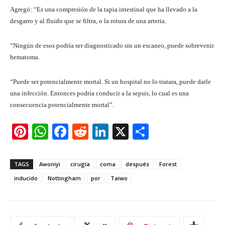
Agregó: “Es una compresión de la tapia intestinal que ha llevado a la
desgarro y al fluido que se filtra, o la rotura de una arteria.
“Ningún de esos podría ser diagnosticado sin un escaneo, puede sobrevenir
hematoma.
“Puede ser potencialmente mortal. Si un hospital no lo tratara, puede darle
una infección. Entonces podría conducir a la sepsis, lo cual es una
consecuencia potencialmente mortal”.
Pi
W
F
R
Li
X
S
nt
h
a
e
n
h
er
at
c
d
k
ar
TAGS
Awoniyi
cirugía
coma
después
Forest
e
s
e
di
e
e
inducido
Nottingham
por
Taiwo
st
A
b
t
dI
p
o
n