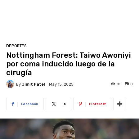
DEPORTES
Nottingham Forest: Taiwo Awoniyi
por coma inducido luego de la
cirugía
By
Jimit Patel
85
0
May 15, 2025
Facebook
X
Pinterest