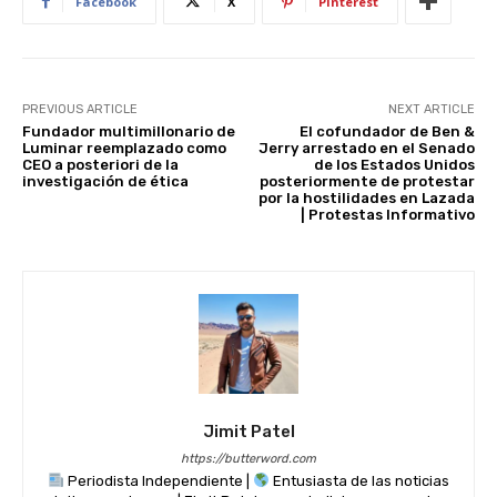
p
o
Facebook
X
Pinterest
k
PREVIOUS ARTICLE
NEXT ARTICLE
Fundador multimillonario de
El cofundador de Ben &
Luminar reemplazado como
Jerry arrestado en el Senado
CEO a posteriori de la
de los Estados Unidos
investigación de ética
posteriormente de protestar
por la hostilidades en Lazada
| Protestas Informativo
Jimit Patel
https://butterword.com
Periodista Independiente |
Entusiasta de las noticias