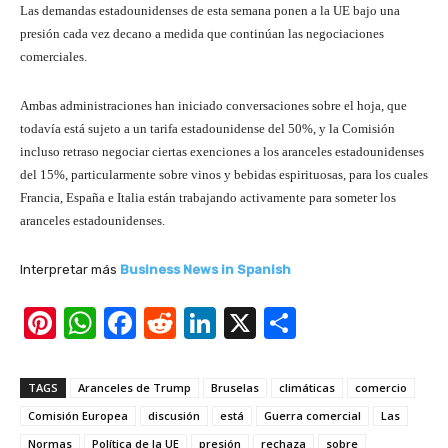
Las demandas estadounidenses de esta semana ponen a la UE bajo una
presión cada vez decano a medida que continúan las negociaciones
comerciales.
Ambas administraciones han iniciado conversaciones sobre el hoja, que
todavía está sujeto a un tarifa estadounidense del 50%, y la Comisión
incluso retraso negociar ciertas exenciones a los aranceles estadounidenses
del 15%, particularmente sobre vinos y bebidas espirituosas, para los cuales
Francia, España e Italia están trabajando activamente para someter los
aranceles estadounidenses.
Interpretar más
Business News in Spanish
Pi
W
F
R
Li
X
S
nt
h
a
e
n
h
er
at
c
d
k
ar
TAGS
Aranceles de Trump
Bruselas
climáticas
comercio
e
s
e
di
e
e
Comisión Europea
discusión
está
Guerra comercial
Las
Normas
Política de la UE
presión
rechaza
sobre