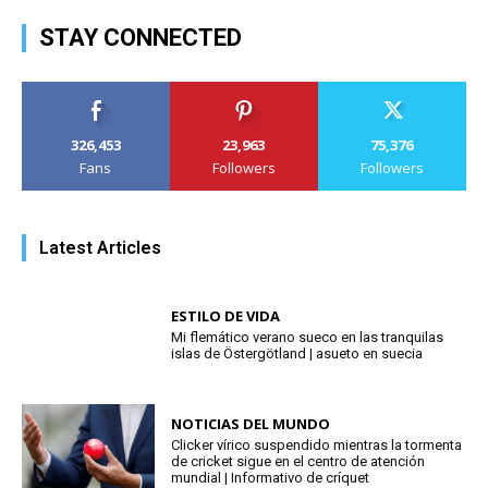
STAY CONNECTED
326,453
23,963
75,376
Fans
Followers
Followers
Latest Articles
ESTILO DE VIDA
Mi flemático verano sueco en las tranquilas
islas de Östergötland | asueto en suecia
NOTICIAS DEL MUNDO
Clicker vírico suspendido mientras la tormenta
de cricket sigue en el centro de atención
mundial | Informativo de críquet