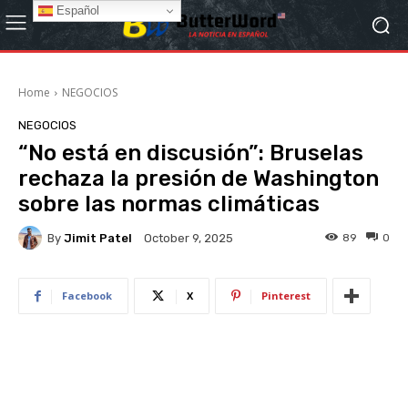
Español
Home
NEGOCIOS
NEGOCIOS
“No está en discusión”: Bruselas
rechaza la presión de Washington
sobre las normas climáticas
By
Jimit Patel
89
0
October 9, 2025
Facebook
X
Pinterest