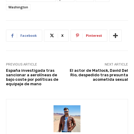
st
A
b
t
dI
Washington
p
o
n
p
o
k
Facebook
X
Pinterest
PREVIOUS ARTICLE
NEXT ARTICLE
España investigada tras
El actor de Matlock, David Del
sancionar a aerolíneas de
Rio, despedido tras presunta
bajo coste por políticas de
acometida sexual
equipaje de mano