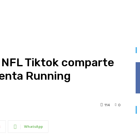
a NFL Tiktok comparte
cuenta Running
114
0
t
WhatsApp