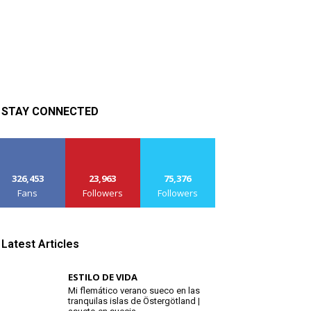
STAY CONNECTED
326,453
23,963
75,376
Fans
Followers
Followers
Latest Articles
ESTILO DE VIDA
Mi flemático verano sueco en las
tranquilas islas de Östergötland |