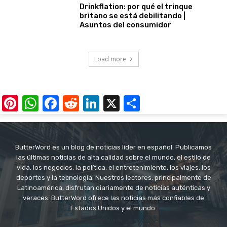
Drinkflation: por qué el trinque
britano se está debilitando |
Asuntos del consumidor
Load more
Pinterest
WhatsApp
Facebook
Reddit
LinkedIn
X
Share
ButterWord es un blog de noticias líder en español. Publicamos
las últimas noticias de alta calidad sobre el mundo, el estilo de
vida, los negocios, la política, el entretenimiento, los viajes, los
deportes y la tecnología. Nuestros lectores, principalmente de
Latinoamérica, disfrutan diariamente de noticias auténticas y
veraces. ButterWord ofrece las noticias más confiables de
Estados Unidos y el mundo.