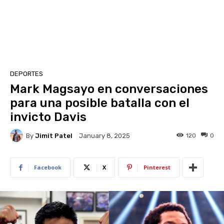
DEPORTES
Mark Magsayo en conversaciones
para una posible batalla con el
invicto Davis
By
Jimit Patel
120
0
January 8, 2025
Facebook
X
Pinterest