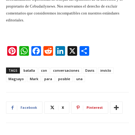
propietario de Cebudailynews. Nos reservamos el derecho de excluir
comentarios que consideremos incompatibles con nuestros estándares
editoriales.
Pi
W
F
R
Li
X
S
nt
h
a
e
n
h
er
at
c
d
k
ar
TAGS
batalla
con
conversaciones
Davis
invicto
e
s
e
di
e
e
Magsayo
Mark
para
posible
una
st
A
b
t
dI
p
o
n
p
o
Facebook
X
Pinterest
k