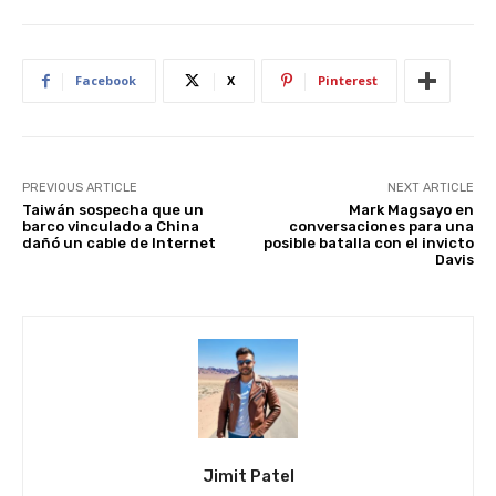
p
o
n
p
o
k
Facebook
X
Pinterest
PREVIOUS ARTICLE
NEXT ARTICLE
Taiwán sospecha que un
Mark Magsayo en
barco vinculado a China
conversaciones para una
dañó un cable de Internet
posible batalla con el invicto
Davis
Jimit Patel