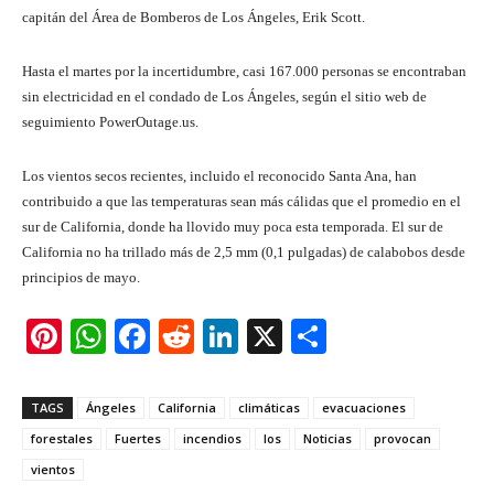
capitán del Área de Bomberos de Los Ángeles, Erik Scott.
Hasta el martes por la incertidumbre, casi 167.000 personas se encontraban
sin electricidad en el condado de Los Ángeles, según el sitio web de
seguimiento PowerOutage.us.
Los vientos secos recientes, incluido el reconocido Santa Ana, han
contribuido a que las temperaturas sean más cálidas que el promedio en el
sur de California, donde ha llovido muy poca esta temporada. El sur de
California no ha trillado más de 2,5 mm (0,1 pulgadas) de calabobos desde
principios de mayo.
Pi
W
F
R
Li
X
S
nt
h
a
e
n
h
er
at
c
d
k
ar
TAGS
Ángeles
California
climáticas
evacuaciones
e
s
e
di
e
e
forestales
Fuertes
incendios
los
Noticias
provocan
st
A
b
t
dI
vientos