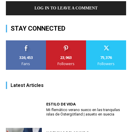
LOG IN TO LEAVE A COMMENT
STAY CONNECTED
326,453
23,963
75,376
Fans
Followers
Followers
Latest Articles
ESTILO DE VIDA
Mi flemático verano sueco en las tranquilas
islas de Östergötland | asueto en suecia