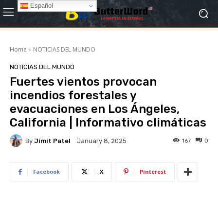
Español
Home
NOTICIAS DEL MUNDO
NOTICIAS DEL MUNDO
Fuertes vientos provocan
incendios forestales y
evacuaciones en Los Ángeles,
California | Informativo climáticas
By
Jimit Patel
167
0
January 8, 2025
Facebook
X
Pinterest