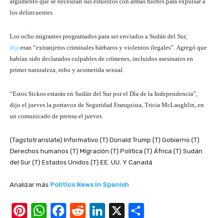
argumentó que se necesitan sus esfuerzos con armas fuertes para expulsar a
los delincuentes.
Los ocho migrantes programados para ser enviados a Sudán del Sur,
dijo
eran “extranjeros criminales bárbaros y violentos ilegales”. Agregó que
habían sido declarados culpables de crímenes, incluidos asesinatos en
primer naturaleza, robo y acometida sexual.
“Estos Sickos estarán en Sudán del Sur por el Día de la Independencia”,
dijo el jueves la portavoz de Seguridad Franquista, Tricia McLaughlin, en
un comunicado de prensa el jueves.
(Tagstotranslate) Informativo (T) Donald Trump (T) Gobierno (T)
Derechos humanos (T) Migración (T) Política (T) África (T) Sudán
del Sur (T) Estados Unidos (T) EE. UU. Y Canadá
Analizar más
Politics News in Spanish
Pi
W
F
R
Li
X
S