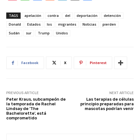
nt
h
a
e
n
h
er
at
c
d
k
ar
TAGS
apelación
contra
del
deportación
detención
e
s
e
di
e
e
Donald
Estados
los
migrantes
Noticias
pierden
st
A
b
t
dI
Sudán
sur
Trump
Unidos
p
o
n
p
o
k
Facebook
X
Pinterest
PREVIOUS ARTICLE
NEXT ARTICLE
Peter Kraus, subcampeón de
Las terapias de células
la temporada de Rachel
principio preparadas para
Lindsay de ‘The
mascotas podrían venir
Bachelorette’, está
comprometido