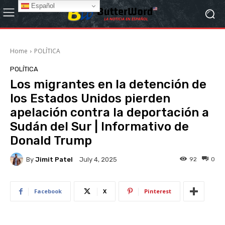
Español
Home
POLÍTICA
POLÍTICA
Los migrantes en la detención de
los Estados Unidos pierden
apelación contra la deportación a
Sudán del Sur | Informativo de
Donald Trump
By
Jimit Patel
92
0
July 4, 2025
Facebook
X
Pinterest