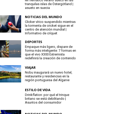
Mi flemático verano sueco en las
tranquilas islas de Östergötland |
asueto en suecia
NOTICIAS DEL MUNDO
Clicker vírico suspendido mientras
la tormenta de cricket sigue en el
centro de atención mundial |
Informativo de críquet
DEPORTES
Empaque más ligero, dispare de
forma más inteligente: 7 formas en
que el vivo X300 Extremista
redefinirá la creación de contenido
VIAJAR
Nobu inaugurará un nuevo hotel,
restaurante y residencias en la
región portuguesa del Algarve
ESTILO DE VIDA
Drinkflation: por qué el trinque
britano se está debilitando |
Asuntos del consumidor