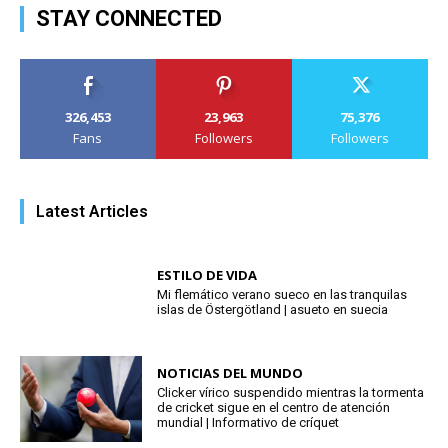
STAY CONNECTED
326,453
23,963
75,376
Fans
Followers
Followers
Latest Articles
ESTILO DE VIDA
Mi flemático verano sueco en las tranquilas
islas de Östergötland | asueto en suecia
NOTICIAS DEL MUNDO
Clicker vírico suspendido mientras la tormenta
de cricket sigue en el centro de atención
mundial | Informativo de críquet