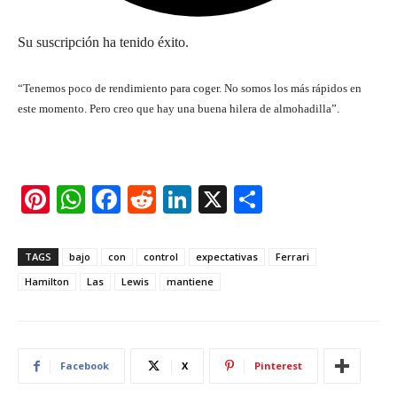
Su suscripción ha tenido éxito.
“Tenemos poco de rendimiento para coger. No somos los más rápidos en
este momento. Pero creo que hay una buena hilera de almohadilla”.
Pi
W
F
R
Li
X
S
nt
h
a
e
n
h
er
at
c
d
k
ar
TAGS
bajo
con
control
expectativas
Ferrari
e
s
e
di
e
e
Hamilton
Las
Lewis
mantiene
st
A
b
t
dI
p
o
n
p
o
Facebook
X
Pinterest