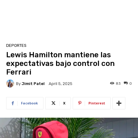
DEPORTES
Lewis Hamilton mantiene las
expectativas bajo control con
Ferrari
By
Jimit Patel
83
0
April 5, 2025
Facebook
X
Pinterest