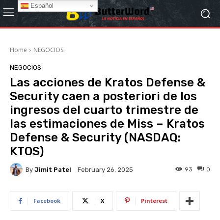
Español
Home
NEGOCIOS
NEGOCIOS
Las acciones de Kratos Defense &
Security caen a posteriori de los
ingresos del cuarto trimestre de
las estimaciones de Miss – Kratos
Defense & Security (NASDAQ:
KTOS)
By
Jimit Patel
93
0
February 26, 2025
Facebook
X
Pinterest