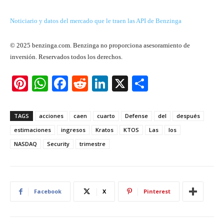
Noticiario y datos del mercado que le traen las API de Benzinga
© 2025 benzinga.com. Benzinga no proporciona asesoramiento de
inversión. Reservados todos los derechos.
Pi
W
F
R
Li
X
S
nt
h
a
e
n
h
er
at
c
d
k
ar
TAGS
acciones
caen
cuarto
Defense
del
después
e
s
e
di
e
e
estimaciones
ingresos
Kratos
KTOS
Las
los
st
A
b
t
dI
NASDAQ
Security
trimestre
p
o
n
p
o
k
Facebook
X
Pinterest