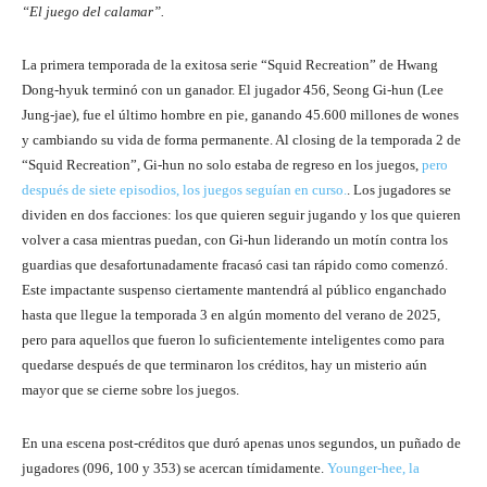
“El juego del calamar”.
La primera temporada de la exitosa serie “Squid Recreation” de Hwang
Dong-hyuk terminó con un ganador. El jugador 456, Seong Gi-hun (Lee
Jung-jae), fue el último hombre en pie, ganando 45.600 millones de wones
y cambiando su vida de forma permanente. Al closing de la temporada 2 de
“Squid Recreation”, Gi-hun no solo estaba de regreso en los juegos,
pero
después de siete episodios, los juegos seguían en curso.
. Los jugadores se
dividen en dos facciones: los que quieren seguir jugando y los que quieren
volver a casa mientras puedan, con Gi-hun liderando un motín contra los
guardias que desafortunadamente fracasó casi tan rápido como comenzó.
Este impactante suspenso ciertamente mantendrá al público enganchado
hasta que llegue la temporada 3 en algún momento del verano de 2025,
pero para aquellos que fueron lo suficientemente inteligentes como para
quedarse después de que terminaron los créditos, hay un misterio aún
mayor que se cierne sobre los juegos.
En una escena post-créditos que duró apenas unos segundos, un puñado de
jugadores (096, 100 y 353) se acercan tímidamente.
Younger-hee, la