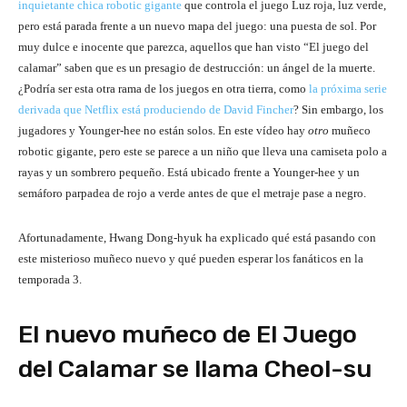
inquietante chica robotic gigante
que controla el juego Luz roja, luz verde,
pero está parada frente a un nuevo mapa del juego: una puesta de sol. Por
muy dulce e inocente que parezca, aquellos que han visto “El juego del
calamar” saben que es un presagio de destrucción: un ángel de la muerte.
¿Podría ser esta otra rama de los juegos en otra tierra, como
la próxima serie
derivada que Netflix está produciendo de David Fincher
? Sin embargo, los
jugadores y Younger-hee no están solos. En este vídeo hay
otro
muñeco
robotic gigante, pero este se parece a un niño que lleva una camiseta polo a
rayas y un sombrero pequeño. Está ubicado frente a Younger-hee y un
semáforo parpadea de rojo a verde antes de que el metraje pase a negro.
Afortunadamente, Hwang Dong-hyuk ha explicado qué está pasando con
este misterioso muñeco nuevo y qué pueden esperar los fanáticos en la
temporada 3.
El nuevo muñeco de El Juego
del Calamar se llama Cheol-su