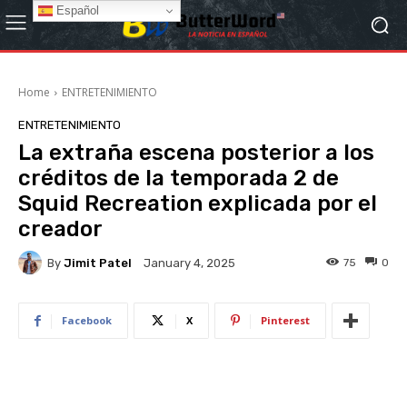
Español
Home
ENTRETENIMIENTO
ENTRETENIMIENTO
La extraña escena posterior a los
créditos de la temporada 2 de
Squid Recreation explicada por el
creador
By
Jimit Patel
75
0
January 4, 2025
Facebook
X
Pinterest