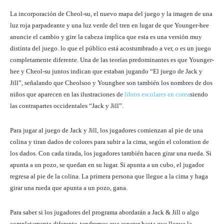
La incorporación de Cheol-su, el nuevo mapa del juego y la imagen de una
luz roja parpadeante y una luz verde del tren en lugar de que Younger-hee
anuncie el cambio y gire la cabeza implica que esta es una versión muy
distinta del juego. lo que el público está acostumbrado a ver,
o
es un juego
completamente diferente. Una de las teorías predominantes es que Younger-
hee y Cheol-su juntos indican que estaban jugando “El juego de Jack y
Jill”, señalando que Cheolsoo y Younghee son también los nombres de dos
niños que aparecen en las ilustraciones de
libros escolares en corea
siendo
las contrapartes occidentales “Jack y Jill”.
Para jugar al juego de Jack y Jill, los jugadores comienzan al pie de una
colina y tiran dados de colores para subir a la cima, según el coloration de
los dados. Con cada tirada, los jugadores también hacen girar una rueda. Si
apunta a un pozo, se quedan en su lugar. Si apunta a un cubo, el jugador
regresa al pie de la colina. La primera persona que llegue a la cima y haga
girar una rueda que apunta a un pozo, gana.
Para saber si los jugadores del programa abordarán a Jack & Jill o algo
completamente diferente, tendremos que esperar hasta que llegue la