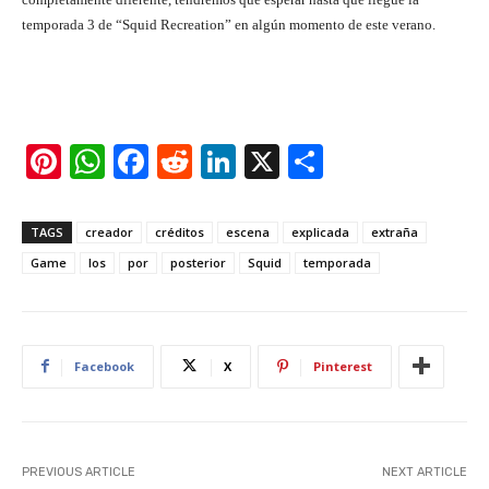
temporada 3 de “Squid Recreation” en algún momento de este verano.
Pi
W
F
R
Li
X
S
nt
h
a
e
n
h
er
at
c
d
k
ar
TAGS
creador
créditos
escena
explicada
extraña
e
s
e
di
e
e
Game
los
por
posterior
Squid
temporada
st
A
b
t
dI
p
o
n
p
o
Facebook
X
Pinterest
k
PREVIOUS ARTICLE
NEXT ARTICLE