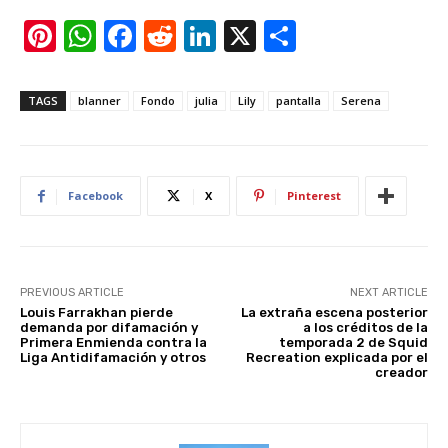
Pi
W
F
R
Li
X
S
nt
h
a
e
n
h
er
at
c
d
k
ar
TAGS
blanner
Fondo
julia
Lily
pantalla
Serena
e
s
e
di
e
e
st
A
b
t
dI
p
o
n
Facebook
X
Pinterest
p
o
k
PREVIOUS ARTICLE
NEXT ARTICLE
Louis Farrakhan pierde
La extraña escena posterior
demanda por difamación y
a los créditos de la
Primera Enmienda contra la
temporada 2 de Squid
Liga Antidifamación y otros
Recreation explicada por el
creador