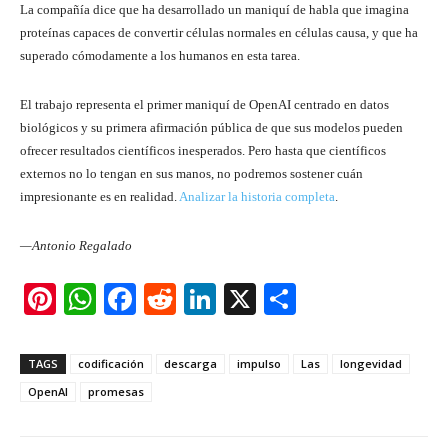
La compañía dice que ha desarrollado un maniquí de habla que imagina
proteínas capaces de convertir células normales en células causa, y que ha
superado cómodamente a los humanos en esta tarea.
El trabajo representa el primer maniquí de OpenAI centrado en datos
biológicos y su primera afirmación pública de que sus modelos pueden
ofrecer resultados científicos inesperados. Pero hasta que científicos
externos no lo tengan en sus manos, no podremos sostener cuán
impresionante es en realidad.
Analizar la historia completa
.
—Antonio Regalado
Pi
W
F
R
Li
X
S
nt
h
a
e
n
h
er
at
c
d
k
ar
TAGS
codificación
descarga
impulso
Las
longevidad
e
s
e
di
e
e
OpenAI
promesas
st
A
b
t
dI