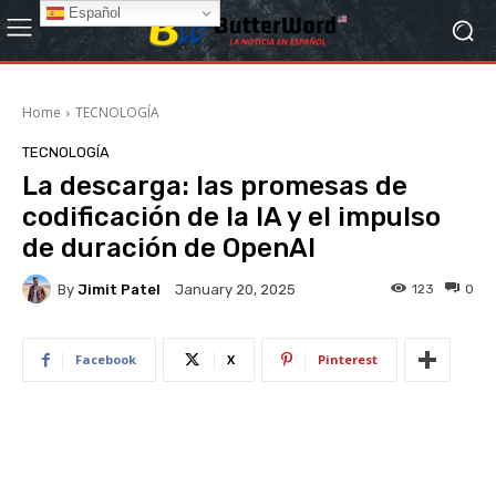
Español
Home
TECNOLOGÍA
TECNOLOGÍA
La descarga: las promesas de
codificación de la IA y el impulso
de duración de OpenAI
By
Jimit Patel
123
0
January 20, 2025
Facebook
X
Pinterest