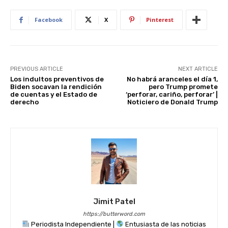
p
o
n
p
o
Facebook
X
Pinterest
k
PREVIOUS ARTICLE
NEXT ARTICLE
Los indultos preventivos de
No habrá aranceles el día 1,
Biden socavan la rendición
pero Trump promete
de cuentas y el Estado de
‘perforar, cariño, perforar’ |
derecho
Noticiero de Donald Trump
Jimit Patel
https://butterword.com
Periodista Independiente |
Entusiasta de las noticias