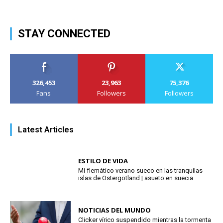
STAY CONNECTED
326,453
23,963
75,376
Fans
Followers
Followers
Latest Articles
ESTILO DE VIDA
Mi flemático verano sueco en las tranquilas
islas de Östergötland | asueto en suecia
NOTICIAS DEL MUNDO
Clicker vírico suspendido mientras la tormenta