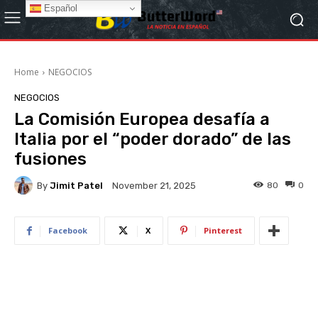
Español
Home
NEGOCIOS
NEGOCIOS
La Comisión Europea desafía a
Italia por el “poder dorado” de las
fusiones
By
Jimit Patel
80
0
November 21, 2025
Facebook
X
Pinterest