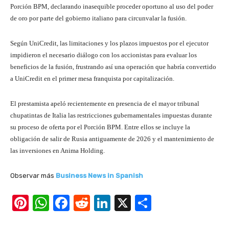
Porción BPM, declarando inasequible proceder oportuno al uso del poder
de oro por parte del gobierno italiano para circunvalar la fusión.
Según UniCredit, las limitaciones y los plazos impuestos por el ejecutor
impidieron el necesario diálogo con los accionistas para evaluar los
beneficios de la fusión, frustrando así una operación que habría convertido
a UniCredit en el primer mesa franquista por capitalización.
El prestamista apeló recientemente en presencia de el mayor tribunal
chupatintas de Italia las restricciones gubernamentales impuestas durante
su proceso de oferta por el Porción BPM. Entre ellos se incluye la
obligación de salir de Rusia antiguamente de 2026 y el mantenimiento de
las inversiones en Anima Holding.
Observar más
Business News in Spanish
Pi
W
F
R
Li
X
S
nt
h
a
e
n
h