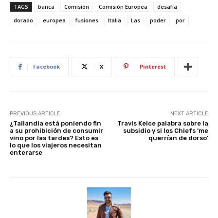
er
at
c
d
k
ar
TAGS
banca
Comisión
Comisión Europea
desafía
e
s
e
di
e
e
dorado
europea
fusiones
Italia
Las
poder
por
st
A
b
t
dI
p
o
n
p
o
Facebook
X
Pinterest
k
PREVIOUS ARTICLE
NEXT ARTICLE
¿Tailandia está poniendo fin
Travis Kelce palabra sobre la
a su prohibición de consumir
subsidio y si los Chiefs ‘me
vino por las tardes? Esto es
querrían de dorso’
lo que los viajeros necesitan
enterarse