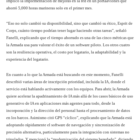
implicó la implementación de mejoras en la red en un portaaviones que
ahorró 5,000 horas marineras solo en el primer mes.
“Eso no solo cambió su disponibilidad, sino que cambió su ético, Esprit de
Corps, cuánto tiempo podrían tener lugar haciendo otras tareas”, señaló
Fanelli, explicando que el tiempo ahorrado es una de las cinco métricas que
la Armada usa para valorar el éxito de un software piloto. Los otros cuatro
son la resiliencia operativa, el costo por legatario, la adaptabilidad y la
experiencia del legatario.
En cuanto a lo que la Armada está buscando en este momento, Fanelli
describió varias áreas de inscripción prioridad, incluida la IA, donde el
servicio está hablando activamente con los equipos. Para abrir, la Armada
quiere acelerar la apadrinamiento de IA más allá de los casos básicos de uso
generativo de IA en aplicaciones más agentes para todo, desde la
incorporación y la dirección del personal hasta el procesamiento de datos
en los barcos. Asimismo citó GPS “cíclico”, explicando que la Armada está
adoptando rápidamente el software de navegación y sincronización de
precisión alternativa, particularmente para la integración con sistemas no
tripulados. Y mencionó la “modernización del sistema heredado”, diciendo