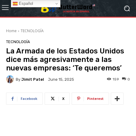
Español
Home
TECNOLOGÍA
TECNOLOGÍA
La Armada de los Estados Unidos
dice más agresivamente a las
nuevas empresas: ‘Te queremos’
By
Jimit Patel
159
0
June 15, 2025
Facebook
X
Pinterest