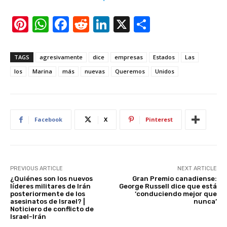
Pi
W
F
R
Li
X
S
nt
h
a
e
n
h
er
at
c
d
k
ar
TAGS
agresivamente
dice
empresas
Estados
Las
e
s
e
di
e
e
los
Marina
más
nuevas
Queremos
Unidos
st
A
b
t
dI
p
o
n
p
o
Facebook
X
Pinterest
k
PREVIOUS ARTICLE
NEXT ARTICLE
¿Quiénes son los nuevos
Gran Premio canadiense:
líderes militares de Irán
George Russell dice que está
posteriormente de los
‘conduciendo mejor que
asesinatos de Israel? |
nunca’
Noticiero de conflicto de
Israel-Irán