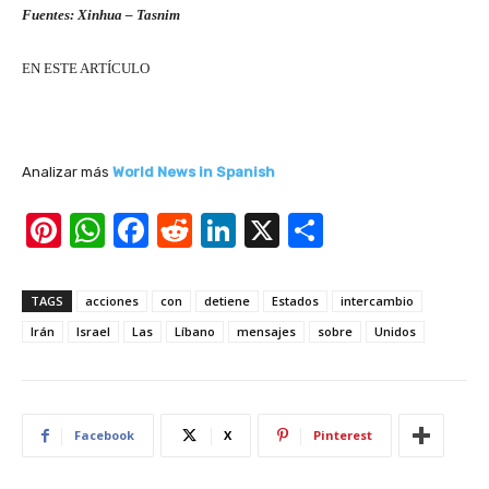
Fuentes: Xinhua – Tasnim
EN ESTE ARTÍCULO
Analizar más
World News in Spanish
Pi
W
F
R
Li
X
S
nt
h
a
e
n
h
er
at
c
d
k
ar
TAGS
acciones
con
detiene
Estados
intercambio
e
s
e
di
e
e
Irán
Israel
Las
Líbano
mensajes
sobre
Unidos
st
A
b
t
dI
p
o
n
p
o
Facebook
X
Pinterest
k