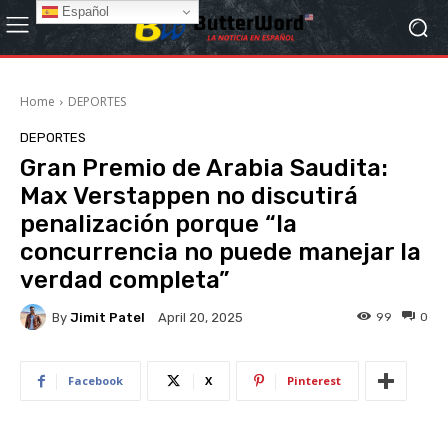
Español
Home
DEPORTES
DEPORTES
Gran Premio de Arabia Saudita:
Max Verstappen no discutirá
penalización porque “la
concurrencia no puede manejar la
verdad completa”
By
Jimit Patel
99
0
April 20, 2025
Facebook
X
Pinterest