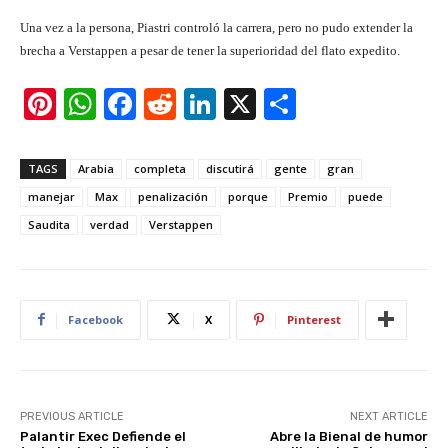
Una vez a la persona, Piastri controló la carrera, pero no pudo extender la
brecha a Verstappen a pesar de tener la superioridad del flato expedito.
Pi
W
F
R
Li
X
S
nt
h
a
e
n
h
er
at
c
d
k
ar
TAGS
Arabia
completa
discutirá
gente
gran
e
s
e
di
e
e
manejar
Max
penalización
porque
Premio
puede
st
A
b
t
dI
Saudita
verdad
Verstappen
p
o
n
p
o
k
Facebook
X
Pinterest
PREVIOUS ARTICLE
NEXT ARTICLE
Palantir Exec Defiende el
Abre la Bienal de humor