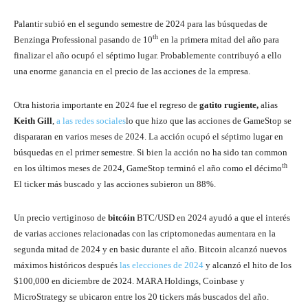
Palantir subió en el segundo semestre de 2024 para las búsquedas de
th
Benzinga Professional pasando de 10
en la primera mitad del año para
finalizar el año ocupó el séptimo lugar. Probablemente contribuyó a ello
una enorme ganancia en el precio de las acciones de la empresa.
Otra historia importante en 2024 fue el regreso de
gatito rugiente,
alias
Keith Gill
,
a las redes sociales
lo que hizo que las acciones de GameStop se
dispararan en varios meses de 2024. La acción ocupó el séptimo lugar en
búsquedas en el primer semestre. Si bien la acción no ha sido tan common
th
en los últimos meses de 2024, GameStop terminó el año como el décimo
El ticker más buscado y las acciones subieron un 88%.
Un precio vertiginoso de
bitcóin
BTC/USD
en 2024 ayudó a que el interés
de varias acciones relacionadas con las criptomonedas aumentara en la
segunda mitad de 2024 y en basic durante el año. Bitcoin alcanzó nuevos
máximos históricos después
las elecciones de 2024
y alcanzó el hito de los
$100,000 en diciembre de 2024. MARA Holdings, Coinbase y
MicroStrategy se ubicaron entre los 20 tickers más buscados del año.