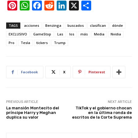
Pi
W
F
R
Li
X
S
nt
h
a
e
n
h
er
at
c
d
k
ar
TAGS
acciones
Benzinga
buscados
clasifican
dónde
e
s
e
di
e
e
EXCLUSIVO
GameStop
Las
los
más
Media
Nvidia
st
A
b
t
dI
Pro
Tesla
tickers
Trump
p
o
n
p
o
k
Facebook
X
Pinterest
PREVIOUS ARTICLE
NEXT ARTICLE
La mansión Montecito del
TikTok y el gobierno chocan
príncipe Harry y Meghan
en la última ronda de
duplica su valor
escritos de la Corte Suprema