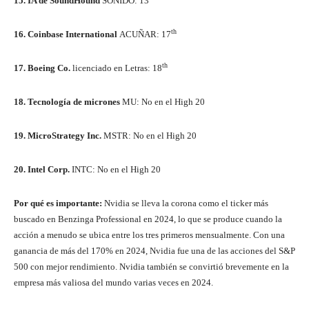
15. IA de SoundHound
SONIDO
: 13
th
16. Coinbase International
ACUÑAR
: 17
th
17. Boeing Co.
licenciado en Letras
: 18
18. Tecnología de micrones
MU
: No en el High 20
19. MicroStrategy Inc.
MSTR
: No en el High 20
20. Intel Corp.
INTC
: No en el High 20
Por qué es importante:
Nvidia se lleva la corona como el ticker más
buscado en Benzinga Professional en 2024, lo que se produce cuando la
acción a menudo se ubica entre los tres primeros mensualmente. Con una
ganancia de más del 170% en 2024, Nvidia fue una de las acciones del S&P
500 con mejor rendimiento. Nvidia también se convirtió brevemente en la
empresa más valiosa del mundo varias veces en 2024.