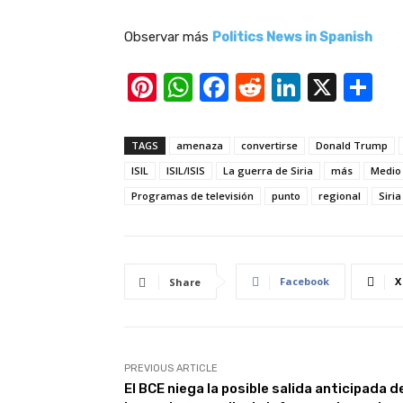
e
Observar más
Politics News in Spanish
b
r
Pi
W
F
R
Li
X
S
e
nt
h
a
e
n
h
r
er
at
c
d
k
ar
o
TAGS
amenaza
convertirse
Donald Trump
d
e
s
e
di
e
e
ISIL
ISIL/ISIS
La guerra de Siria
más
Medio
e
st
A
b
t
dI
Programas de televisión
punto
regional
Siria
2
p
o
n
0
p
o
2
k
Facebook
X
Share
6
PREVIOUS ARTICLE
El BCE niega la posible salida anticipada d