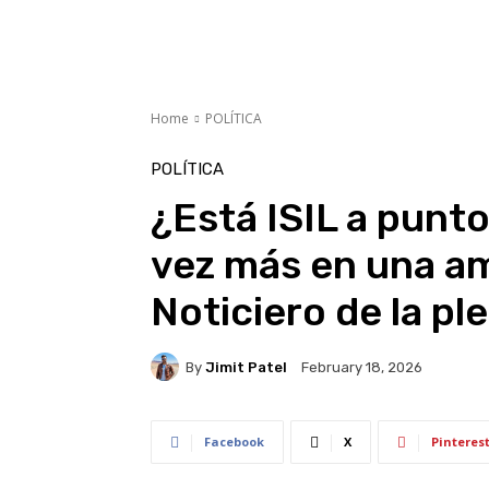
Home
POLÍTICA
POLÍTICA
¿Está ISIL a punt
vez más en una am
Noticiero de la ple
By
Jimit Patel
February 18, 2026
Facebook
X
Pinteres