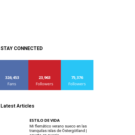
STAY CONNECTED
326,453
23,963
75,376
Fans
Followers
Followers
Latest Articles
ESTILO DE VIDA
Mi flemático verano sueco en las
tranquilas islas de Östergötland |