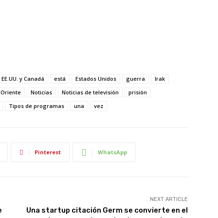
EE.UU. y Canadá
está
Estados Unidos
guerra
Irak
 Oriente
Noticias
Noticias de televisión
prisión
Tipos de programas
una
vez
Pinterest
WhatsApp
NEXT ARTICLE
e
Una startup citación Germ se convierte en el