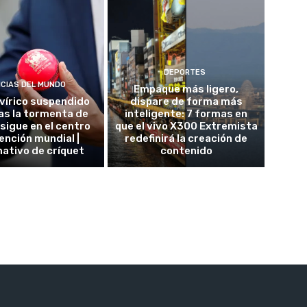
DEPORTES
ICIAS DEL MUNDO
Empaque más ligero,
 vírico suspendido
dispare de forma más
as la tormenta de
inteligente: 7 formas en
 sigue en el centro
que el vivo X300 Extremista
ención mundial |
redefinirá la creación de
ativo de críquet
contenido