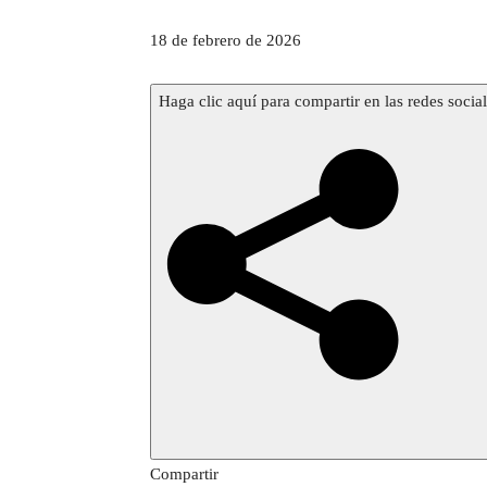
P
18 de febrero de 2026
u
b
Haga clic aquí para compartir en las redes socia
l
i
c
a
d
o
e
l
1
8
d
e
Compartir
f