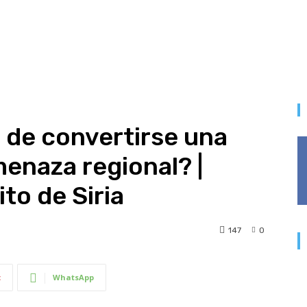
o de convertirse una
enaza regional? |
ito de Siria
147
0
t
WhatsApp