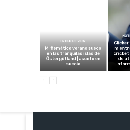
NOT
ESTILO DE VIDA
Clicker
Mi flemático verano sueco
mientr
en las tranquilas islas de
cricket
Östergötland | asueto en
de at
suecia
Inform