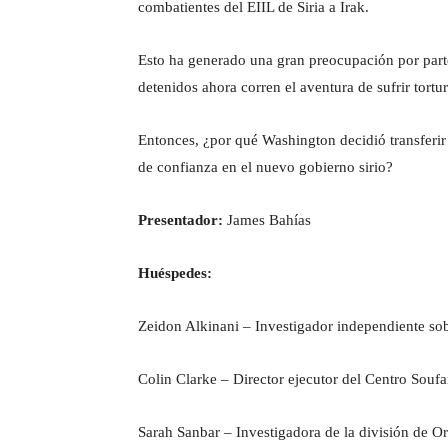
i
i
combatientes del EIIL de Siria a Irak.
r
n
a
d
Esto ha generado una gran preocupación por part
d
e
detenidos ahora corren el aventura de sufrir tortur
e
l
3
a
Entonces, ¿por qué Washington decidió transferir
p
t
de confianza en el nuevo gobierno sirio?
r
i
i
r
Presentador:
James Bahías
n
a
c
Huéspedes:
i
p
Zeidon Alkinani – Investigador independiente sob
i
o
Colin Clarke – Director ejecutor del Centro Soufa
s
Sarah Sanbar – Investigadora de la división de 