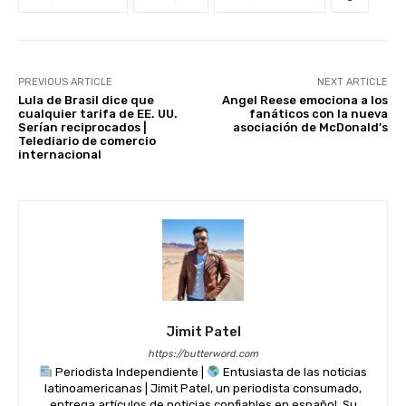
p
o
k
PREVIOUS ARTICLE
NEXT ARTICLE
Lula de Brasil dice que
Angel Reese emociona a los
cualquier tarifa de EE. UU.
fanáticos con la nueva
Serían reciprocados |
asociación de McDonald’s
Telediario de comercio
internacional
Jimit Patel
https://butterword.com
Periodista Independiente |
Entusiasta de las noticias
latinoamericanas | Jimit Patel, un periodista consumado,
entrega artículos de noticias confiables en español. Su