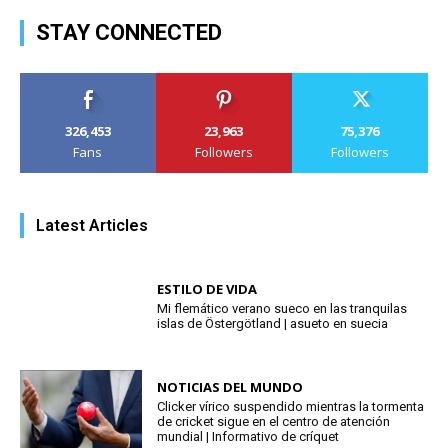
STAY CONNECTED
326,453
23,963
75,376
Fans
Followers
Followers
Latest Articles
ESTILO DE VIDA
Mi flemático verano sueco en las tranquilas
islas de Östergötland | asueto en suecia
NOTICIAS DEL MUNDO
Clicker vírico suspendido mientras la tormenta
de cricket sigue en el centro de atención
mundial | Informativo de críquet