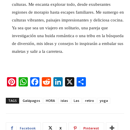
culturas. Me encanta explorar todo, desde exuberantes
regiones de morapio hasta escapes familiares. Me sumergo en
culturas vibrantes, paisajes impresionantes y deliciosa cocina.
Ya sea que sea un viajero en solitario, una pareja que
investigación una huida romántica o una tribu en la búsqueda
de diversión, mis ideas y consejos lo inspirarán a embalar sus
maletas y salir a la carretera.
Pi
W
F
R
Li
X
S
nt
h
a
e
n
h
er
at
c
d
k
ar
TAGS
Galápagos
HORA
islas
Las
retiro
yoga
e
s
e
di
e
e
st
A
b
t
dI
p
o
n
Facebook
X
Pinterest