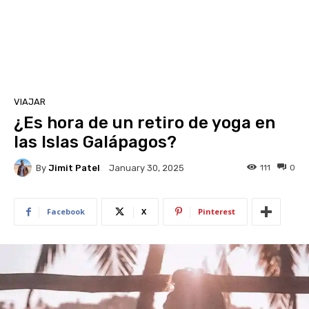
VIAJAR
¿Es hora de un retiro de yoga en
las Islas Galápagos?
By
Jimit Patel
111
0
January 30, 2025
Facebook
X
Pinterest