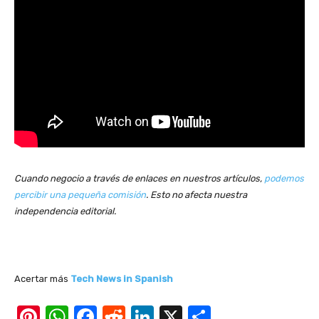
Cuando negocio a través de enlaces en nuestros artículos,
podemos
percibir una pequeña comisión
. Esto no afecta nuestra
independencia editorial.
Acertar más
Tech News in Spanish
Pi
W
F
R
Li
X
S