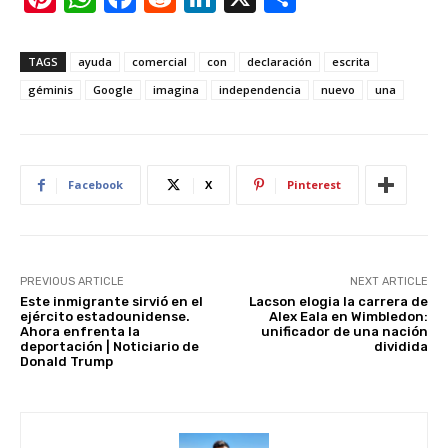
nt
h
a
e
n
h
er
at
c
d
k
ar
TAGS
ayuda
comercial
con
declaración
escrita
e
s
e
di
e
e
géminis
Google
imagina
independencia
nuevo
una
st
A
b
t
dI
p
o
n
p
o
Facebook
X
Pinterest
k
PREVIOUS ARTICLE
NEXT ARTICLE
Este inmigrante sirvió en el
Lacson elogia la carrera de
ejército estadounidense.
Alex Eala en Wimbledon:
Ahora enfrenta la
unificador de una nación
deportación | Noticiario de
dividida
Donald Trump