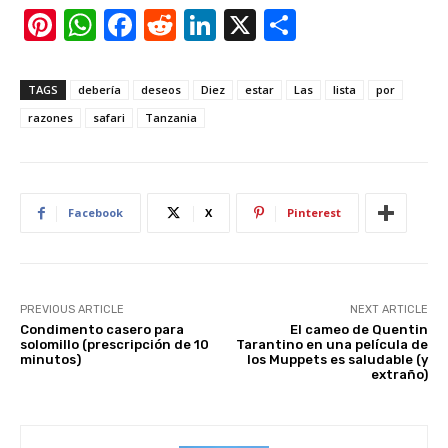
Pi
W
F
R
Li
X
S
nt
h
a
e
n
h
er
at
c
d
k
ar
TAGS
debería
deseos
Diez
estar
Las
lista
por
e
s
e
di
e
e
razones
safari
Tanzania
st
A
b
t
dI
p
o
n
p
o
Facebook
X
Pinterest
k
PREVIOUS ARTICLE
NEXT ARTICLE
Condimento casero para
El cameo de Quentin
solomillo (prescripción de 10
Tarantino en una película de
minutos)
los Muppets es saludable (y
extraño)