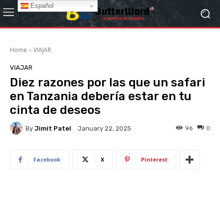
Español
Home
VIAJAR
VIAJAR
Diez razones por las que un safari
en Tanzania debería estar en tu
cinta de deseos
By
Jimit Patel
96
0
January 22, 2025
Facebook
X
Pinterest