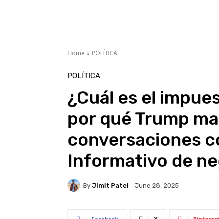
Home
POLÍTICA
POLÍTICA
¿Cuál es el impues
por qué Trump mat
conversaciones co
Informativo de ne
By
Jimit Patel
June 28, 2025
Facebook
X
Pinteres