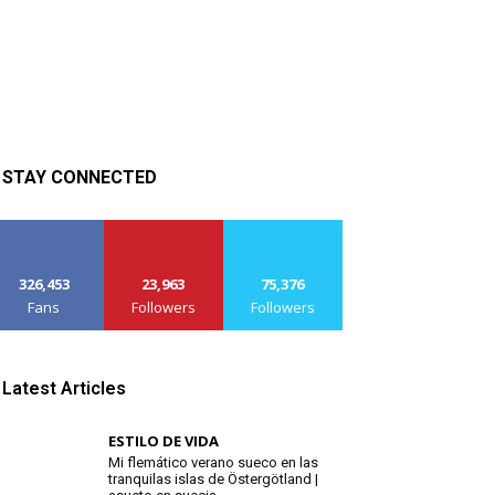
STAY CONNECTED
326,453
23,963
75,376
Fans
Followers
Followers
Latest Articles
ESTILO DE VIDA
Mi flemático verano sueco en las
tranquilas islas de Östergötland |