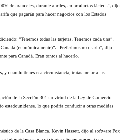
0% de aranceles, durante abriles, en productos lácteos”, dijo
arifa que pagarán para hacer negocios con los Estados
 diciendo: “Tenemos todas las tarjetas. Tenemos cada una”.
e Canadá (económicamente)”. “Preferimos no usarlo”, dijo
nte para Canadá. Eran tontos al hacerlo.
, y cuando tienes esa circunstancia, tratas mejor a las
gación de la Sección 301 en virtud de la Ley de Comercio
cio estadounidense, lo que podría conducir a otras medidas
méstico de la Casa Blanca, Kevin Hassett, dijo al software Fox
 estadounidenses que ni siquiera tienen presencia en