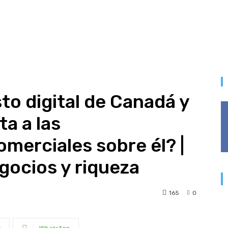
to digital de Canadá y
a a las
merciales sobre él? |
gocios y riqueza
165
0
t
WhatsApp