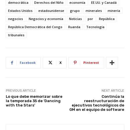
st
A
b
t
dI
democrática
Derechos del Niño
economía
EE.UU. y Canadá
Estados Unidos
p
estadounidense
o
n
grupo
minerales
minería
negocios
Negocios y economía
Noticias
por
República
p
o
República Democrática del Congo
Ruanda
Tecnología
k
tribunales
Facebook
X
Pinterest
PREVIOUS ARTICLE
NEXT ARTICLE
Lo que debe memorizar sobre
Continúa la
la temporada 35 de ‘Dancing
reestructuración de
with the Stars’
ejecutivos tecnológicos de
GM en el equipo de software