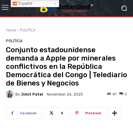
Español
Home
POLÍTICA
POLÍTICA
Conjunto estadounidense
demanda a Apple por minerales
conflictivos en la República
Democrática del Congo | Telediario
de Bienes y Negocios
By
Jimit Patel
81
0
November 26, 2025
Facebook
X
Pinterest