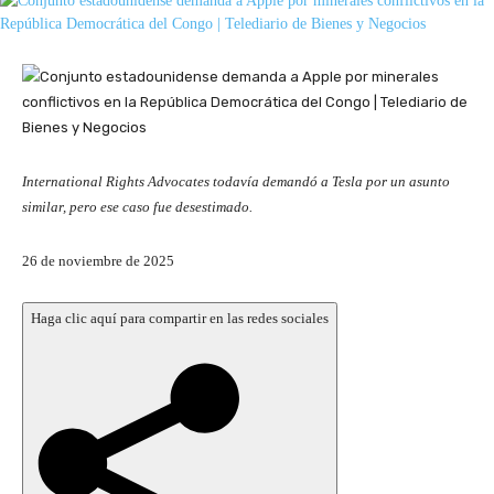
International Rights Advocates todavía demandó a Tesla por un asunto
similar, pero ese caso fue desestimado.
P
26 de noviembre de 2025
u
b
Haga clic aquí para compartir en las redes sociales
l
i
c
a
d
o
e