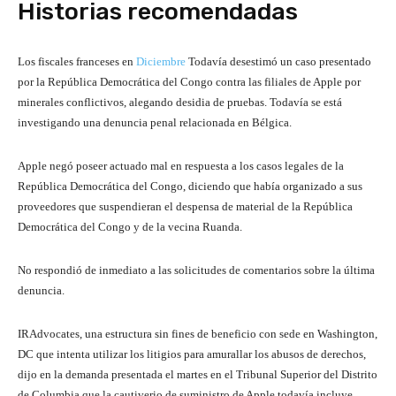
Historias recomendadas
5
s
f
Los fiscales franceses en
Diciembre
Todavía desestimó un caso presentado
e
i
por la República Democrática del Congo contra las filiales de Apple por
r
n
minerales conflictivos, alegando desidia de pruebas. Todavía se está
i
d
investigando una denuncia penal relacionada en Bélgica.
e
e
d
l
Apple negó poseer actuado mal en respuesta a los casos legales de la
e
a
República Democrática del Congo, diciendo que había organizado a sus
4
s
proveedores que suspendieran el despensa de material de la República
a
e
Democrática del Congo y de la vecina Ruanda.
r
r
t
i
No respondió de inmediato a las solicitudes de comentarios sobre la última
í
e
denuncia.
c
u
IRAdvocates, una estructura sin fines de beneficio con sede en Washington,
l
DC que intenta utilizar los litigios para amurallar los abusos de derechos,
o
dijo en la demanda presentada el martes en el Tribunal Superior del Distrito
s
de Columbia que la cautiverio de suministro de Apple todavía incluye