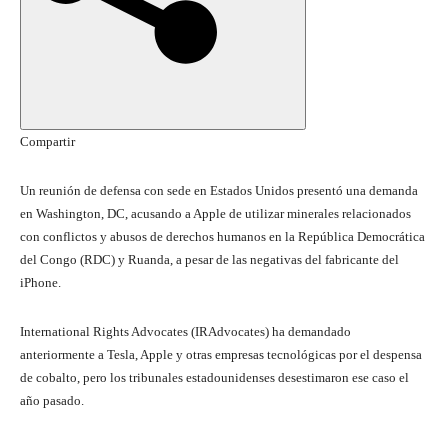
l
2
6
d
e
n
Compartir
o
v
Un reunión de defensa con sede en Estados Unidos presentó una demanda
i
en Washington, DC, acusando a Apple de utilizar minerales relacionados
e
con conflictos y abusos de derechos humanos en la República Democrática
m
del Congo (RDC) y Ruanda, a pesar de las negativas del fabricante del
b
iPhone.
r
e
International Rights Advocates (IRAdvocates) ha demandado
d
anteriormente a Tesla, Apple y otras empresas tecnológicas por el despensa
e
de cobalto, pero los tribunales estadounidenses desestimaron ese caso el
2
año pasado.
0
2