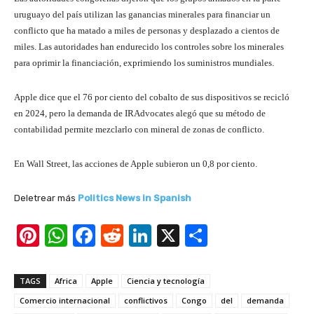
uruguayo del país utilizan las ganancias minerales para financiar un
conflicto que ha matado a miles de personas y desplazado a cientos de
miles. Las autoridades han endurecido los controles sobre los minerales
para oprimir la financiación, exprimiendo los suministros mundiales.
Apple dice que el 76 por ciento del cobalto de sus dispositivos se recicló
en 2024, pero la demanda de IRAdvocates alegó que su método de
contabilidad permite mezclarlo con mineral de zonas de conflicto.
En Wall Street, las acciones de Apple subieron un 0,8 por ciento.
Deletrear más
Politics News in Spanish
Pi
W
F
R
Li
X
S
nt
h
a
e
n
h
er
at
c
d
k
ar
TAGS
Africa
Apple
Ciencia y tecnología
e
s
e
di
e
e
Comercio internacional
conflictivos
Congo
del
demanda