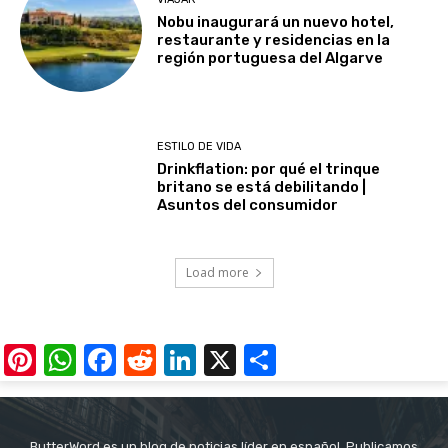
Nobu inaugurará un nuevo hotel,
restaurante y residencias en la
región portuguesa del Algarve
ESTILO DE VIDA
Drinkflation: por qué el trinque
britano se está debilitando |
Asuntos del consumidor
Load more
Pinterest
WhatsApp
Facebook
Reddit
LinkedIn
X
Share
ButterWord es un blog de noticias líder en español. Publicamos