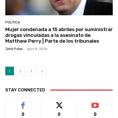
POLÍTICA
Mujer condenada a 15 abriles por suministrar
drogas vinculadas a la asesinato de
Matthew Perry | Parte de los tribunales
Jimit Patel
-
April 8, 2026
1
2
3
STAY CONNECTED
0
0
0