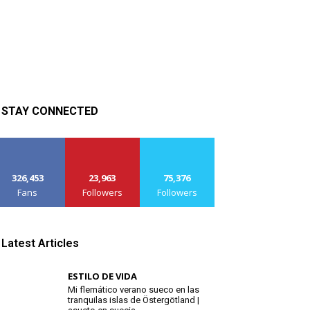
STAY CONNECTED
326,453
23,963
75,376
Fans
Followers
Followers
Latest Articles
ESTILO DE VIDA
Mi flemático verano sueco en las
tranquilas islas de Östergötland |