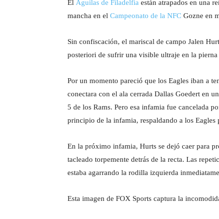
El
Águilas de Filadelfia
están atrapados en una r
mancha en el
Campeonato de la NFC
Gozne en mu
Sin confiscación, el mariscal de campo Jalen Hur
posteriori de sufrir una visible ultraje en la piern
Por un momento pareció que los Eagles iban a ten
conectara con el ala cerrada Dallas Goedert en un
5 de los Rams. Pero esa infamia fue cancelada p
principio de la infamia, respaldando a los Eagles
En la próximo infamia, Hurts se dejó caer para p
tacleado torpemente detrás de la recta. Las repet
estaba agarrando la rodilla izquierda inmediatamen
Esta imagen de FOX Sports captura la incomodida