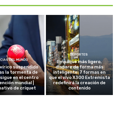
DEPORTES
ICIAS DEL MUNDO
Empaque más ligero,
 vírico suspendido
dispare de forma más
as la tormenta de
inteligente: 7 formas en
 sigue en el centro
que el vivo X300 Extremista
ención mundial |
redefinirá la creación de
ativo de críquet
contenido