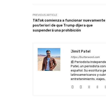
k
PREVIOUS ARTICLE
TikTok comienza a funcionar nuevamente
posteriori de que Trump dijera que
suspenderá una prohibición
Jimit Patel
https://butterword.com
📰 Periodista Independie
Patel, un periodista co
español. Su escritura 
latinoamericanos y cubre
entretenimiento, viajes,