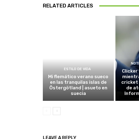
RELATED ARTICLES
NOT
ESTILO DE VIDA
Clicker
Mi flemático verano sueco
mientr
en las tranquilas islas de
cricket
Östergötland | asueto en
de at
suecia
Inform
LEAVE A REPLY