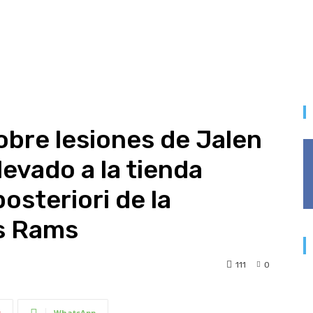
obre lesiones de Jalen
levado a la tienda
osteriori de la
os Rams
111
0
t
WhatsApp