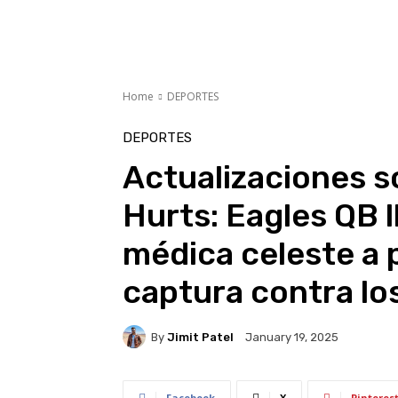
Home
DEPORTES
DEPORTES
Actualizaciones s
Hurts: Eagles QB l
médica celeste a p
captura contra l
By
Jimit Patel
January 19, 2025
Facebook
X
Pinteres